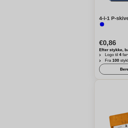
4-i-1 P-skiv
€0,86
Efter stykke, b
Logo til
4
far
Fra
100
styk
Ber