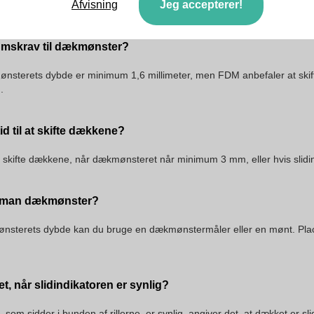
Afvisning
Jeg accepterer!
kets tilstand.
mskrav til dækmønster?
mønsterets dybde er minimum 1,6 millimeter, men FDM anbefaler at ski
.
id til at skifte dækkene?
 skifte dækkene, når dækmønsteret når minimum 3 mm, eller hvis slidin
 man dækmønster?
nsterets dybde kan du bruge en dækmønstermåler eller en mønt. Place
t, når slidindikatoren er synlig?
 som sidder i bunden af rillerne, er synlig, angiver det, at dækket er slidt