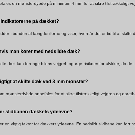
fales en mønsterdybde på minimum 4 mm for at sikre tilstrækkeligt vej
dindikatorerne på dækket?
idder i bunden af længderillerne og viser, hvornår det er tid til at skift
 hvis man kører med nedslidte dæk?
dte dæk kan forringe bilens vejgreb og øge risikoen for ulykker, da de 
vigtigt at skifte dæk ved 3 mm mønster?
m mønsterdybde anbefales for at sikre tilstrækkeligt vejgreb og opretho
er slidbanen dækkets ydeevne?
er en vigtig faktor for dækkets ydeevne. En nedslidt slidbane kan for