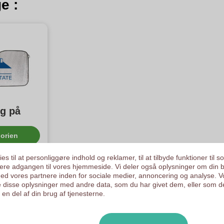
e :
g på
orien
es til at personliggøre indhold og reklamer, til at tilbyde funktioner til s
ysere adgangen til vores hjemmeside. Vi deler også oplysninger om din 
d vores partnere inden for sociale medier, annoncering og analyse. V
 disse oplysninger med andre data, som du har givet dem, eller som d
en del af din brug af tjenesterne.
g kontrollere dæk?
ontrollere dæk regelmæssigt for at sikre optimal trafiksikkerhed og vejgr