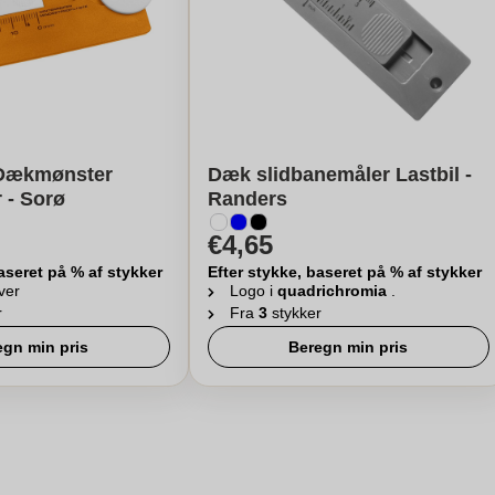
 Dækmønster
Dæk slidbanemåler Lastbil -
 - Sorø
Randers
€4,65
aseret på % af stykker
Efter stykke, baseret på % af stykker
ver
Logo i
quadrichromia
.
r
Fra
3
stykker
egn min pris
Beregn min pris