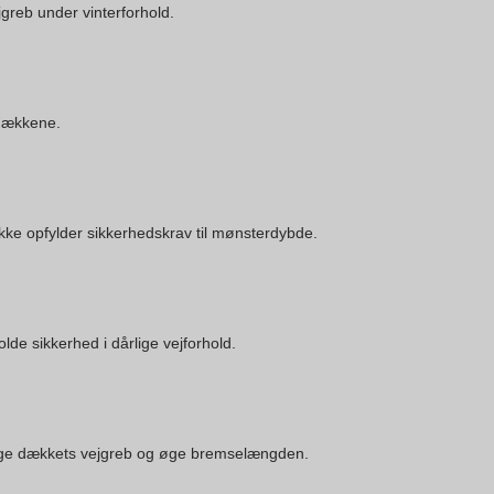
greb under vinterforhold.
e dækkene.
ikke opfylder sikkerhedskrav til mønsterdybde.
lde sikkerhed i dårlige vejforhold.
ringe dækkets vejgreb og øge bremselængden.