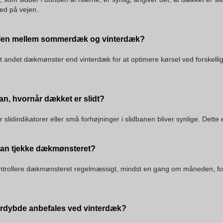
ed på vejen.
llen mellem sommerdæk og vinterdæk?
ndet dækmønster end vinterdæk for at optimere kørsel ved forskellige
.
n, hvornår dækket er slidt?
r slidindikatorer eller små forhøjninger i slidbanen bliver synlige. Dette e
man tjekke dækmønsteret?
kontrollere dækmønsteret regelmæssigt, mindst en gang om måneden, for 
rdybde anbefales ved vinterdæk?