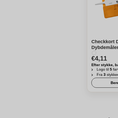
Checkkort
Dybdemåler
€4,11
Efter stykke, b
Logo til
5
far
Fra
3
stykke
Ber