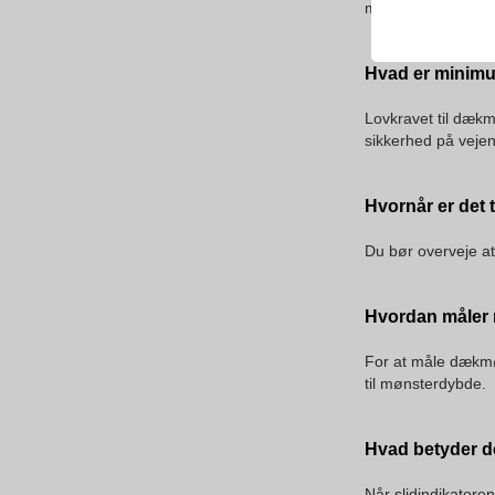
med at vurdere dæk
Hvad er minimu
Lovkravet til dæk
sikkerhed på vejen
Hvornår er det t
Du bør overveje at
Hvordan måler
For at måle dækmø
til mønsterdybde.
Hvad betyder de
Når slidindikatoren,