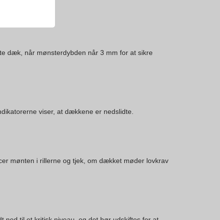
fte dæk, når mønsterdybden når 3 mm for at sikre
dikatorerne viser, at dækkene er nedslidte.
r mønten i rillerne og tjek, om dækket møder lovkrav
 ned til et kritisk niveau, og det bør udskiftes for at