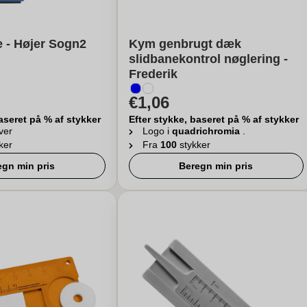
e - Højer Sogn2
Kym genbrugt dæk
slidbanekontrol nøglering -
Frederik
€1,06
aseret på % af stykker
Efter stykke, baseret på % af stykker
ver
Logo i
quadrichromia
.
ker
Fra
100
stykker
egn min pris
Beregn min pris