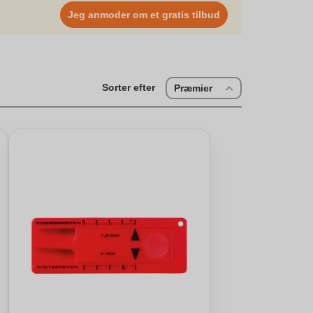
imal kørsel og sikkerhed. Hvordan måler man dækmønster?
Jeg anmoder om et gratis tilbud
 slidindikatoren angiver det er tid til udskiftning, og
nset hvor slidte de er for at bevare minimumskrav til
hed og forhindre uheld.
Sorter efter
Præmier