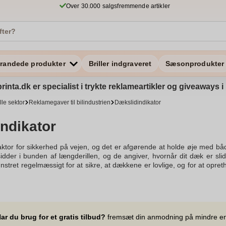
Over 30.000 salgsfremmende artikler
randede produkter
Briller indgraveret
Sæsonprodukter
rinta.dk er specialist i trykte reklameartikler og giveaways
lle sektor
Reklamegaver til bilindustrien
Dækslidindikator
ndikator
aktor for sikkerhed på vejen, og det er afgørende at holde øje med b
idder i bunden af længderillen, og de angiver, hvornår dit dæk er slidt 
stret regelmæssigt for at sikre, at dækkene er lovlige, og for at opreth
den når minimum dækmønster, er det tid til at skifte dæk. Lovkra
dm anbefaler at overveje at skifte dækkene, når mønsterdybden er ved
 et designet dækmønster til at håndtere kolde og glatte veje. Hvis dine
tigt at tjekke dækmønsterets mønsterets dybde og slid regelmæssigt.
rdere, hvornår dækket er slidt og bør udskiftes. En mønt kan bruges
ar du brug for et gratis tilbud?
fremsæt din anmodning på mindre e
t, er mønsterdybden utilstrækkelig, og nedslidte dæk bør skifte dækken