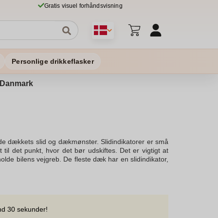
Gratis visuel forhåndsvisning
Personlige drikkeflasker
 i Danmark
åde dækkets slid og dækmønster. Slidindikatorer er små
til det punkt, hvor det bør udskiftes. Det er vigtigt at
olde bilens vejgreb. De fleste dæk har en slidindikator,
vet til dækmønster er en mønsterdybde på mindst 1,6
 3 mm. Nye dæk giver bedre vejgreb og sikkerhed, især
 dæk er nedslidte, kan det forringe trafiksikkerhed, og
 Dine dæk kan også have en ekstra slidindikator, der
 til at måle dækkets mønsterdybde; hvis møntens kant
nd 30 sekunder!
e. Vigtigt at kontrollere slidbanen, da en dybde under