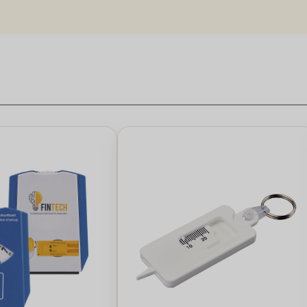
 farlig. Ved 3 millimeter er det tid til at skifte til nye dæk for opt
måler til præcis måling af slidbanens dybde. Husk, dækket er slidt, når
 udskiftes for at sikre sikkerhed på vejen. Dækkene bør udskiftes ua
interdæk med et godt dækmønster på vinterdæk kan forbedre din sikker