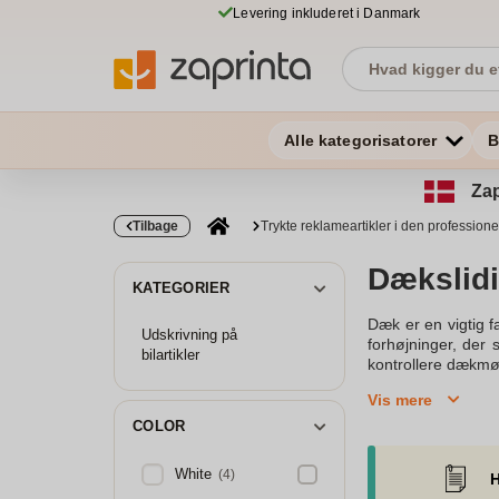
Levering inkluderet i Danmark
Alle kategorisatorer
B
Zap
Tilbage
Trykte reklameartikler i den professione
Dækslidi
KATEGORIER
Dæk er en vigtig f
Udskrivning på
forhøjninger, der s
bilartikler
kontrollere dækmøn
og når mønsterdyb
Vis mere
millimeter, men f
vinterdæk, der har
COLOR
det er derfor vig
hjælper med at vu
White
(4)
H
kan ses over dække