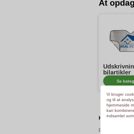
At opdag
Udskrivnin
bilartikler
Se kateg
Vi bruger cooki
og til at anal
hjemmeside me
kan kombinere
indsamlet som 
Hvordan kan je
Det er vigtigt at k