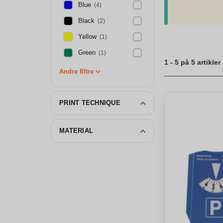
lovkravet kan være
Blue
(4)
Brug en dækmønster
ved 3 og 4 mm bør
Black
(2)
trafiksikkerhed. V
Yellow
(1)
Green
(1)
1 - 5 på 5 artikler
Andre filtre
PRINT TECHNIQUE
MATERIAL