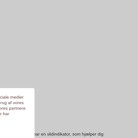
ociale medier
brug af vores
ores partnere
e har
eb. De fleste dæk har en slidindikator, som hjælper dig