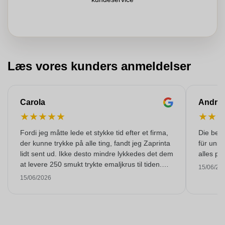
Læs vores kunders anmeldelser
Carola
Andre
★
★
★
★
★
★
★
Fordi jeg måtte lede et stykke tid efter et firma,
Die bedr
der kunne trykke på alle ting, fandt jeg Zaprinta
für unse
lidt sent ud. Ikke desto mindre lykkedes det dem
alles pr
at levere 250 smukt trykte emaljkrus til tiden.
15/06/20
Jeg er meget tilfreds med dem. Mange tak!
15/06/2026