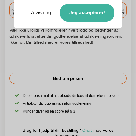
Inkluderet
Standard levering
Levering overalt
Afvisning
Jeg accepterer!
i Danmark
Upload og godkend dine filer i morgen før 9:30.
Vær ikke urolig! Vi kontrollerer hvert logo og begynder at
udskrive først efter din godkendelse af udskrivningsordren.
Ikke før. Din tilfredshed er vores tilfredshed!
Bed om prisen
Det er også muligt at uploade dit logo til den følgende side
Vi tjekker dit logo gratis inden udskrivning
Kunder giver os en score på 9.3
Brug for hjælp til din bestilling?
Chat
med vores
kundeservice