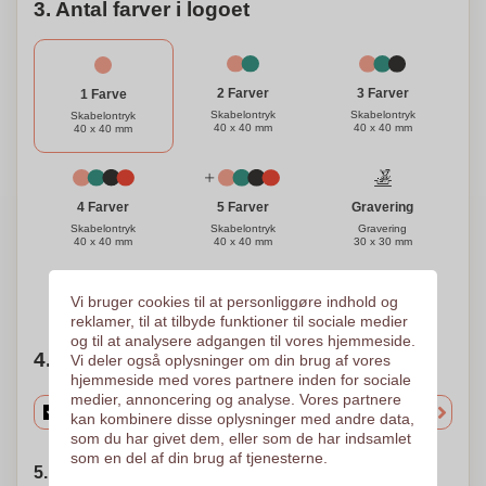
3. Antal farver i logoet
3 Farver
2 Farver
1 Farve
Skabelontryk
Skabelontryk
Skabelontryk
40 x 40 mm
40 x 40 mm
40 x 40 mm
Gravering
4 Farver
5 Farver
Gravering
Skabelontryk
Skabelontryk
30 x 30 mm
40 x 40 mm
40 x 40 mm
Brug for hjælp?
Hjælp mig med at vælge
Vi bruger cookies til at personliggøre indhold og
reklamer, til at tilbyde funktioner til sociale medier
og til at analysere adgangen til vores hjemmeside.
4. Vælg mængden
Vi deler også oplysninger om din brug af vores
hjemmeside med vores partnere inden for sociale
medier, annoncering og analyse. Vores partnere
kan kombinere disse oplysninger med andre data,
som du har givet dem, eller som de har indsamlet
som en del af din brug af tjenesterne.
5. Vælg forsendelsesdato