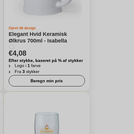
Opret dit design
Elegant Hvid Keramisk
Ølkrus 700ml - Isabella
€4,08
Efter stykke, baseret på % af stykker
Logo i
1
farve
Fra
3
stykker
Beregn min pris