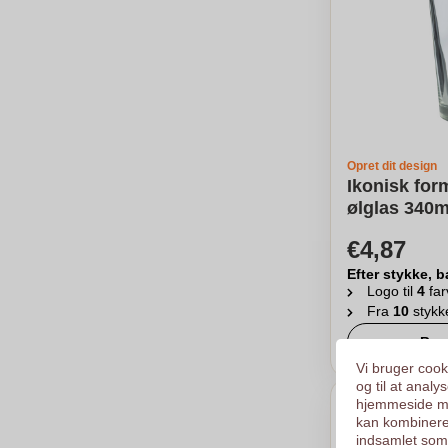
Opret dit design
Ikonisk for
ølglas 340ml
€4,87
Efter stykke, b
Logo til
4
far
Fra
10
stykk
Ber
Vi bruger cooki
og til at anal
hjemmeside me
kan kombinere
indsamlet som 