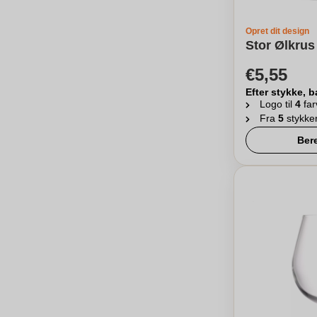
Opret dit design
Stor Ølkru
€5,55
Efter stykke, b
Logo til
4
far
Fra
5
stykke
Ber