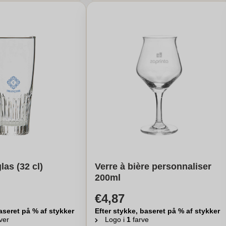
las (32 cl)
Verre à bière personnaliser
200ml
€4,87
aseret på % af stykker
Efter stykke, baseret på % af stykker
ver
Logo i
1
farve