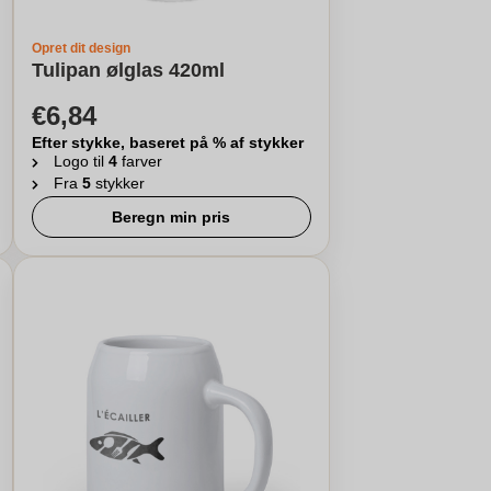
Opret dit design
Tulipan ølglas 420ml
€6,84
Efter stykke, baseret på % af stykker
Logo til
4
farver
Fra
5
stykker
Beregn min pris