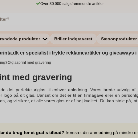
Over 30.000 salgsfremmende artikler
randede produkter
Briller indgraveret
Sæsonprodukter
rinta.dk er specialist i trykte reklameartikler og giveaways
ning
Ølglasprint med gravering
int med gravering
de det perfekte ølglas til enhver anledning. Vores brede udvalg af ø
er logo på dit glas. Uanset om det er til en firmagave eller en personli
s, og vi sikrer, at alle vores glas er af høj kvalitet. Du kan stole på, 
u leder efter. Vi tilbyder også hurtig levering, så du kan få dine glas i t
ores dedikerede team, som altid står klar til at hjælpe. Med vores ekst
siden for mere information og bestille dine unikke ølglas i dag. Vi sæt
kter vil gøre dine venner glade.
ar du brug for et gratis tilbud?
fremsæt din anmodning på mindre e
ravering