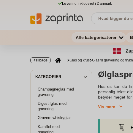
Levering inkluderet i Danmark
Alle kategorisatorer
B
Zap
Tilbage
Glas og krus
Glas til gravering og tryk
Ølglaspr
KATEGORIER
Hos os kan du fin
Champagneglas med
personlig tekst ell
gravering
betyder meget for o
finde præcis det, d
Digestifglas med
Vis mere
så kontakt gerne v
gravering
Besøg gerne hjemme
Gravere whiskyglas
på, at vores produ
Karaffel med
H
Ølglasprint med g
gravering