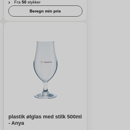
Fra
50
stykker
Beregn min pris
plastik ølglas med stilk 500ml
- Anya