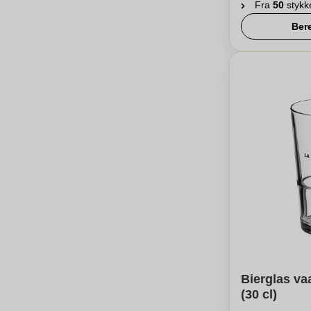
Fra
50
stykk
Ber
Bierglas va
(30 cl)