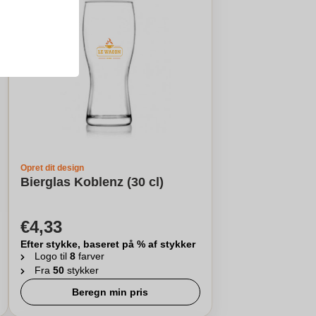
Opret dit design
Bierglas Koblenz (30 cl)
€4,33
Efter stykke, baseret på % af stykker
Logo til
8
farver
Fra
50
stykker
Beregn min pris