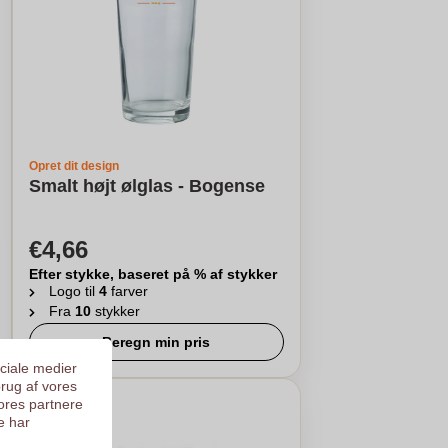
Opret dit design
Smalt højt ølglas - Bogense
€4,66
Efter stykke, baseret på % af stykker
Logo til
4
farver
Fra
10
stykker
Beregn min pris
ociale medier
brug af vores
ores partnere
e har