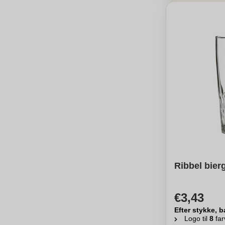
Ribbel bierg
€3,43
Efter stykke, b
Logo til
8
far