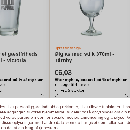
Opret dit design
met gæstfriheds
Ølglas med stilk 370ml -
 - Victoria
Tårnby
€6,03
aseret på % af stykker
Efter stykke, baseret på % af stykker
ver
Logo til
4
farver
er
Fra
5
stykker
egn min pris
Beregn min pris
es til at personliggøre indhold og reklamer, til at tilbyde funktioner til s
ysere adgangen til vores hjemmeside. Vi deler også oplysninger om din 
d vores partnere inden for sociale medier, annoncering og analyse. V
 disse oplysninger med andre data, som du har givet dem, eller som d
en del af din brug af tjenesterne.