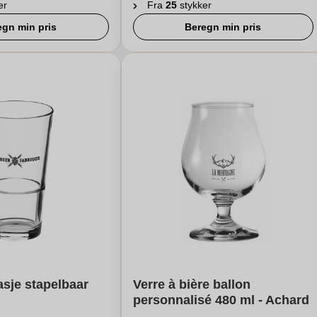
er
Fra
25
stykker
egn min pris
Beregn min pris
asje stapelbaar
Verre à bière ballon
personnalisé 480 ml - Achard