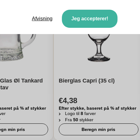
Afvisning
Jeg accepterer!
 Glas Øl Tankard
Bierglas Capri (35 cl)
tav
€4,38
aseret på % af stykker
Efter stykke, baseret på % af stykker
ver
Logo til
8
farver
r
Fra
50
stykker
egn min pris
Beregn min pris