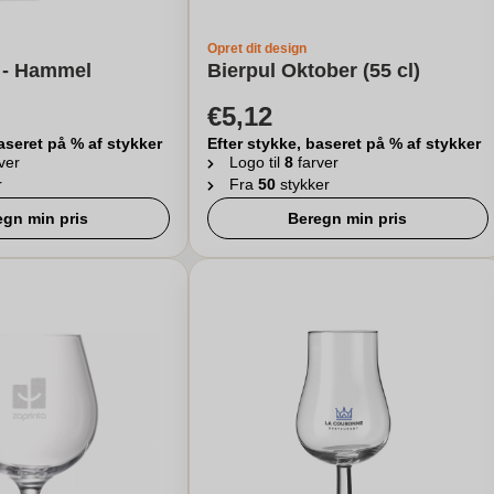
Opret dit design
s - Hammel
Bierpul Oktober (55 cl)
€5,12
aseret på % af stykker
Efter stykke, baseret på % af stykker
ver
Logo til
8
farver
r
Fra
50
stykker
egn min pris
Beregn min pris