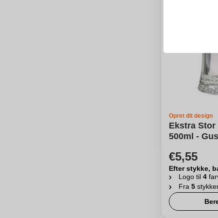
Opret dit design
Ekstra Stor
500ml - Gus
€5,55
Efter stykke, b
Logo til
4
far
Fra
5
stykke
Ber