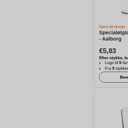
Opret dit design
Specialølgl
- Aalborg
€5,83
Efter stykke, b
Logo til
5
far
Fra
5
stykke
Ber