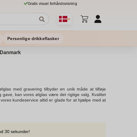
Gratis visuel forhåndsvisning
Personlige drikkeflasker
 i Danmark
lglas med gravering tilbyder en unik måde at tilføje
g gave, kan vores ølglas være det rigtige valg. Kvalitet
at vores kundeservice altid er glade for at hjælpe med at
ide. Hvis du har særlige ønsker til gravering eller design,
ra super tilbud kan du få kvalitetsglas til en god pris.
ter altid kundens tilfredshed i første række og er sikre
nd 30 sekunder!