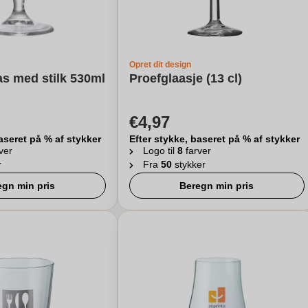
Opret dit design
as med stilk 530ml
Proefglaasje (13 cl)
€4,97
aseret på % af stykker
Efter stykke, baseret på % af stykker
ver
Logo til
8
farver
r
Fra
50
stykker
egn min pris
Beregn min pris