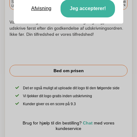
Standard levering
Levering overalt
i Danmark
Upload og godkend dine filer i morgen før 9:30.
Afvisning
Jeg accepterer!
Vær ikke urolig! Vi kontrollerer hvert logo og begynder at
udskrive først efter din godkendelse af udskrivningsordren.
Ikke før. Din tilfredshed er vores tilfredshed!
Bed om prisen
Det er også muligt at uploade dit logo til den følgende side
Vi tjekker dit logo gratis inden udskrivning
Kunder giver os en score på 9.3
Brug for hjælp til din bestilling?
Chat
med vores
kundeservice