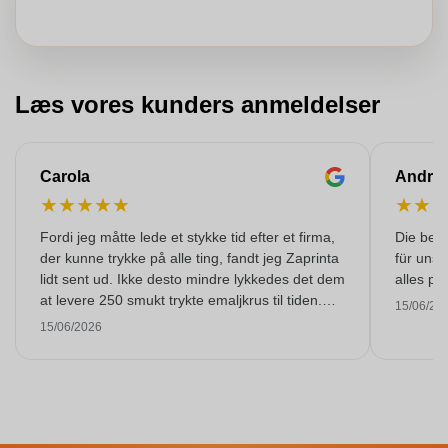
Læs vores kunders anmeldelser
Carola
Andre
★
★
★
★
★
★
★
Fordi jeg måtte lede et stykke tid efter et firma,
Die bedr
der kunne trykke på alle ting, fandt jeg Zaprinta
für unse
lidt sent ud. Ikke desto mindre lykkedes det dem
alles pr
at levere 250 smukt trykte emaljkrus til tiden.
15/06/20
Jeg er meget tilfreds med dem. Mange tak!
15/06/2026