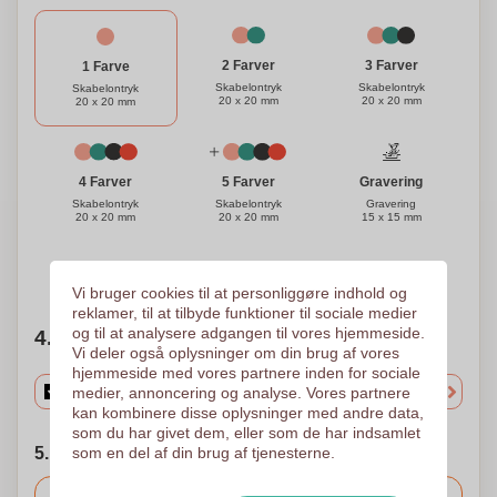
3 Farver
2 Farver
1 Farve
Skabelontryk
Skabelontryk
Skabelontryk
20 x 20 mm
20 x 20 mm
20 x 20 mm
Gravering
4 Farver
5 Farver
Gravering
Skabelontryk
Skabelontryk
15 x 15 mm
20 x 20 mm
20 x 20 mm
Brug for hjælp?
Hjælp mig med at vælge
Vi bruger cookies til at personliggøre indhold og
reklamer, til at tilbyde funktioner til sociale medier
og til at analysere adgangen til vores hjemmeside.
4. Vælg mængden
Vi deler også oplysninger om din brug af vores
hjemmeside med vores partnere inden for sociale
medier, annoncering og analyse. Vores partnere
kan kombinere disse oplysninger med andre data,
som du har givet dem, eller som de har indsamlet
5. Vælg forsendelsesdato
som en del af din brug af tjenesterne.
Inkluderet