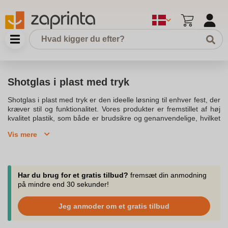
Shotglas i plast med tryk
Shotglas i plast med tryk er den ideelle løsning til enhver fest, der
kræver stil og funktionalitet. Vores produkter er fremstillet af høj
kvalitet plastik, som både er brudsikre og genanvendelige, hvilket
gør dem perfekte til både indendørs og udendørs brug. De kan
Vis mere
vaskes i opvaskemaskinen uden at miste deres form eller æstetik,
hvilket betyder, at du kan servere kolde drikke til dine gæster
uden bekymring om, at glassene går i stykker. Vores udvalg af
shotglas tåler opvask og er designet til at holde i lang tid uden
skår, hvilket gør dem til et fremragende valg til enhver
Har du brug for et gratis tilbud?
fremsæt din anmodning
lejlighed.Hos os kan du også få plastikkrus med logo, så du kan
på mindre end 30 sekunder!
imponere dine gæster med jeres logo på elegante design. Vi
tilbyder forskellige typer, former og størrelser, som passer til
Jeg anmoder om et gratis tilbud
enhver smag og anledning. Dit logo kan uploades og trykkes på
produktet, hvilket giver en personlig touch til enhver festlig