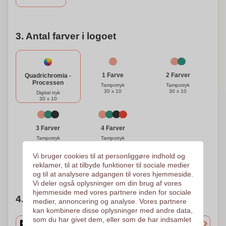
3. Antal farver i logoet
1 Farve
2 Farver
Quadrichromia -
Processen
Tampotryk
Tampotryk
30 x 10
30 x 10
Digital tryk
30 x 10
3 Farver
4 Farver
Tampotryk
Tampotryk
30 x 10
30 x 10
Vi bruger cookies til at personliggøre indhold og
reklamer, til at tilbyde funktioner til sociale medier
Brug for hjælp?
Hjælp mig med at vælge
og til at analysere adgangen til vores hjemmeside.
Vi deler også oplysninger om din brug af vores
hjemmeside med vores partnere inden for sociale
4. Vælg mængden
medier, annoncering og analyse. Vores partnere
kan kombinere disse oplysninger med andre data,
som du har givet dem, eller som de har indsamlet