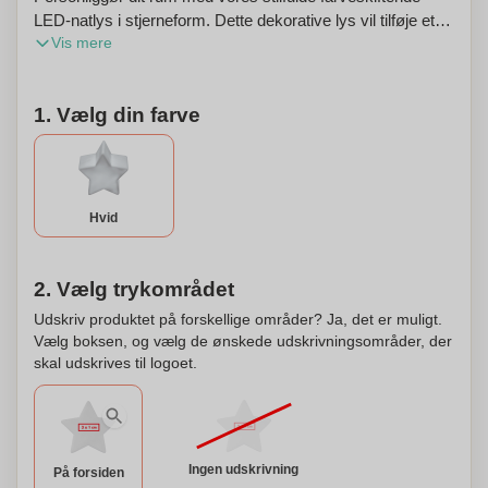
LED-natlys i stjerneform. Dette dekorative lys vil tilføje et
Vis mere
strejf af magi til ethvert rum. Det, der gør os anderledes, er,
at du kan tilpasse den reklame, der er trykt på lyset, hvilket
gør det til et unikt og iøjnefaldende reklameværktøj. Oplys
1. Vælg din farve
dit mærke med vores personaliserede LED-natlys!
Hvid
2. Vælg trykområdet
Udskriv produktet på forskellige områder? Ja, det er muligt.
Vælg boksen, og vælg de ønskede udskrivningsområder, der
skal udskrives til logoet.
Ingen udskrivning
På forsiden