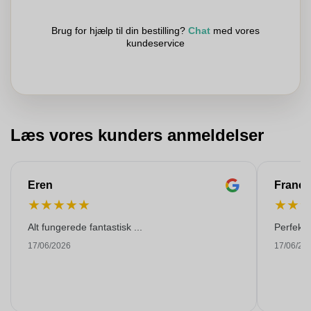
Brug for hjælp til din bestilling?
Chat
med vores
kundeservice
Læs vores kunders anmeldelser
Eren
Franço
★
★
★
★
★
★
★
Alt fungerede fantastisk ...
Perfekti
17/06/2026
17/06/20