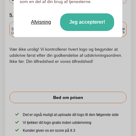
som en del af din brug af tjenesterne.
5. Vælg forsendelsesdato
Afvisning
Jeg accepterer!
Inkluderet
Standard levering
Levering overalt
i Danmark
Upload og godkend dine filer i morgen før 9:30.
Vær ikke urolig! Vi kontrollerer hvert logo og begynder at
udskrive først efter din godkendelse af udskrivningsordren.
Ikke før. Din tilfredshed er vores tilfredshed!
Bed om prisen
Det er også muligt at uploade dit logo til den følgende side
Vi tjekker dit logo gratis inden udskrivning
Kunder giver os en score på 9.3