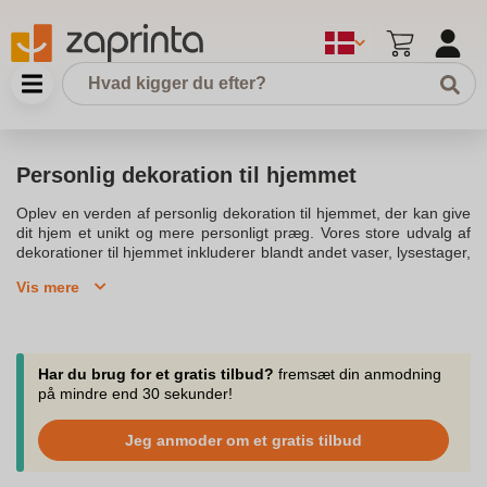
Personlig dekoration til hjemmet
Oplev en verden af personlig dekoration til hjemmet, der kan give
dit hjem et unikt og mere personligt præg. Vores store udvalg af
dekorationer til hjemmet inkluderer blandt andet vaser, lysestager,
plakater og meget mere. Med et stort udvalg af dekoration kan du
Vis mere
skabe en atmosfære, der både er indbydende og unik.
Dekorationer der kan forvandle ethvert rum i dit hjem til noget
særligt, og som giver dit hus karakter og personlighed.Fra tidløse
designs til moderne pyntegenstande, kan du finde noget for
enhver smag i vores sortiment. Vores udvalg af dekoration til
Har du brug for et gratis tilbud?
fremsæt din anmodning
hjemmet omfatter også enkle og stilfulde boligtilbehør, der kan
på mindre end 30 sekunder!
bringe liv og charme til børneværelset eller vindueskarmen. Pynt
til hjemmet kan være mere end bare dekoration; det kan være
Jeg anmoder om et gratis tilbud
prikken over i'et i din boligindretning.Udforsk vores sortiment af
dekorative produkter som vaser og lysestager i messing, skab en