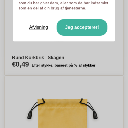
som du har givet dem, eller som de har indsamlet
som en del af din brug af tjenesterne.
Afvisning
Jeg accepterer!
Rund Korkbrik - Skagen
€0,49
Efter stykke, baseret på % af stykker