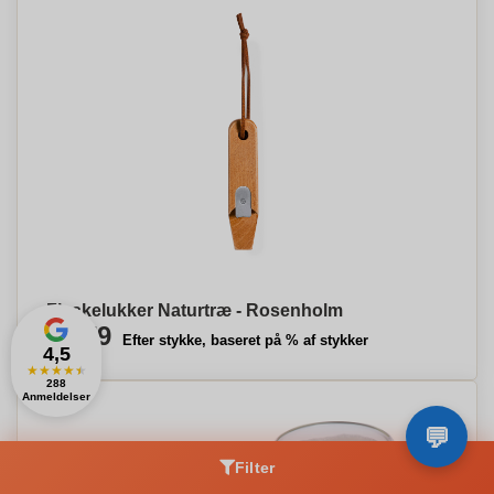
Flaskelukker Naturtræ - Rosenholm
€0,79
Efter stykke, baseret på % af stykker
4,5
★
★
★
★
★
288
Anmeldelser
Filter