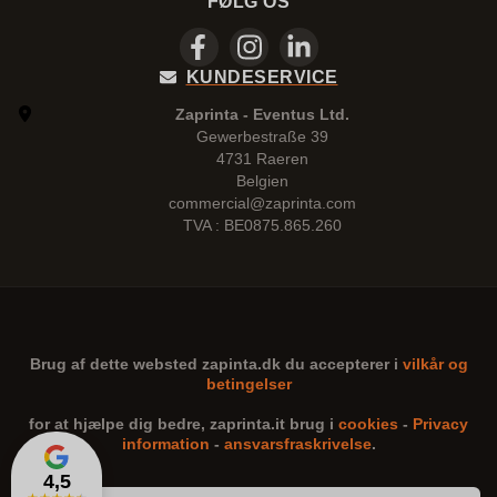
FØLG OS
KUNDESERVICE
Zaprinta - Eventus Ltd.
Gewerbestraße 39
4731 Raeren
Belgien
commercial@zaprinta.com
TVA : BE0875.865.260
Brug af dette websted
zapinta.dk
du accepterer i
vilkår og
betingelser
for at hjælpe dig bedre,
zaprinta.it
brug i
cookies
-
Privacy
information
-
ansvarsfraskrivelse
.
4,5