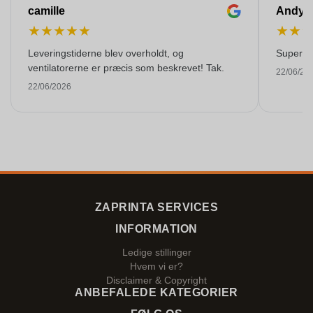
camille
Andy
★
★
★
★
★
★
★
Leveringstiderne blev overholdt, og
Super kva
ventilatorerne er præcis som beskrevet! Tak.
22/06/20
22/06/2026
ZAPRINTA SERVICES
INFORMATION
Ledige stillinger
Hvem vi er?
Disclaimer & Copyright
ANBEFALEDE KATEGORIER