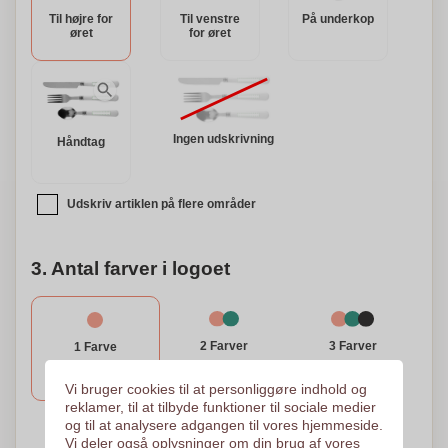
strandture, campingeventyr og mere.
Til højre for
Til venstre
På underkop
øret
for øret
Ingen udskrivning
Håndtag
Udskriv artiklen på flere områder
3. Antal farver i logoet
3 Farver
2 Farver
1 Farve
Sérigrafisk overførsel
Sérigrafisk overførsel
Sérigrafisk overførsel
45 x 45 mm
45 x 45 mm
45 x 45 mm
Vi bruger cookies til at personliggøre indhold og
reklamer, til at tilbyde funktioner til sociale medier
og til at analysere adgangen til vores hjemmeside.
Vi deler også oplysninger om din brug af vores