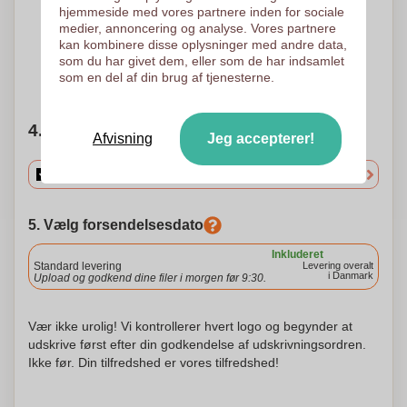
4 Farver
5 Farver
hjemmeside med vores partnere inden for sociale
Sérigrafisk overførsel
Sérigrafisk overførsel
medier, annoncering og analyse. Vores partnere
45 x 45 mm
45 x 45 mm
kan kombinere disse oplysninger med andre data,
som du har givet dem, eller som de har indsamlet
som en del af din brug af tjenesterne.
Brug for hjælp?
Hjælp mig med at vælge
4. Vælg mængden
Afvisning
Jeg accepterer!
5. Vælg forsendelsesdato
Inkluderet
Standard levering
Levering overalt
i Danmark
Upload og godkend dine filer i morgen før 9:30.
Vær ikke urolig! Vi kontrollerer hvert logo og begynder at
udskrive først efter din godkendelse af udskrivningsordren.
Ikke før. Din tilfredshed er vores tilfredshed!