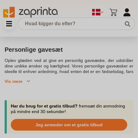
Personlige gavesæt
Oplev glæden ved at give en personlig gaveæske, der udstråler
dine unikke ønsker og kærlighed. Vores personlige gaveæsker er
ideelle til enhver anledning, hvad enten det er en fødselsdag, fars
dag, mors dag, jul eller valentinsdag. En gaveæske fuld af lækre
Vis mere
gavesæt falder altid i god jord og gør gaven endnu mere speciel.
Med et bredt udvalg af produkter kan du designe din egen unikke
gaveæske, der afspejler dine personlige øjeblikke og minder.Vælg
mellem et udvalg af luksus og lækre produkter, der vil gøre
enhver gave til en personlig oplevelse. Tilføj et personligt præg
Har du brug for et gratis tilbud?
fremsæt din anmodning
ved at inkludere dine egne billeder og tekst på æsken. Dette gør,
på mindre end 30 sekunder!
at du kan være sikker på, at gaven er helt unik og specielt skabt til
modtageren. Uanset om du ønsker at overraske et familiemedlem
Jeg anmoder om et gratis tilbud
eller en kæreste, kan du altid finde den perfekte gave til enhver
lejlighed.Gør gaven endnu mere mindeværdig ved at vælge en