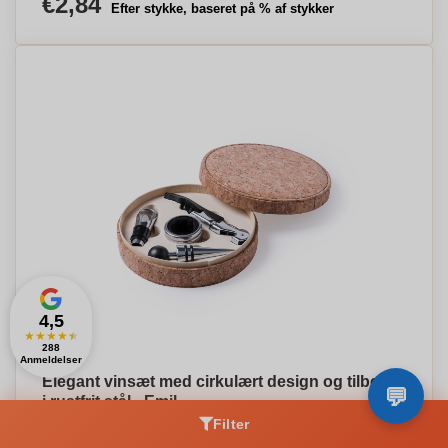
€2,84
Efter stykke, baseret på % af stykker
4,5
★
★
★
★
★
288
Anmeldelser
Elegant vinsæt med cirkulært design og tilbehør
i rustfrit stål - Emil
€6,14
Filter
Efter stykke, baseret på % af stykker