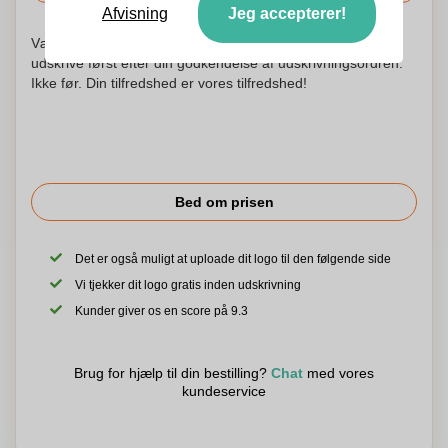
Afvisning
Jeg accepterer!
Vær ikke urolig! Vi kontrollerer hvert logo og begynder at
udskrive først efter din godkendelse af udskrivningsordren.
Ikke før. Din tilfredshed er vores tilfredshed!
Bed om prisen
Det er også muligt at uploade dit logo til den følgende side
Vi tjekker dit logo gratis inden udskrivning
Kunder giver os en score på 9.3
Brug for hjælp til din bestilling?
Chat
med vores
kundeservice