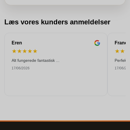
Læs vores kunders anmeldelser
Eren
Franço
★
★
★
★
★
★
★
Alt fungerede fantastisk ...
Perfekti
17/06/2026
17/06/20