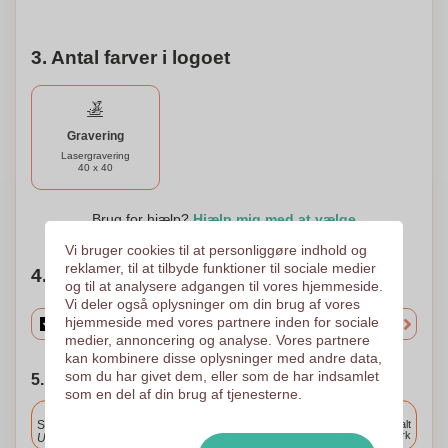
3. Antal farver i logoet
Gravering
Lasergravering
40 x 40
Brug for hjælp?
Hjælp mig med at vælge
Vi bruger cookies til at personliggøre indhold og
reklamer, til at tilbyde funktioner til sociale medier
4. Vælg mængden
og til at analysere adgangen til vores hjemmeside.
Vi deler også oplysninger om din brug af vores
hjemmeside med vores partnere inden for sociale
medier, annoncering og analyse. Vores partnere
kan kombinere disse oplysninger med andre data,
som du har givet dem, eller som de har indsamlet
5. Vælg forsendelsesdato
som en del af din brug af tjenesterne.
Inkluderet
Standard levering
Levering overalt
i Danmark
Upload og godkend dine filer i morgen før 9:30.