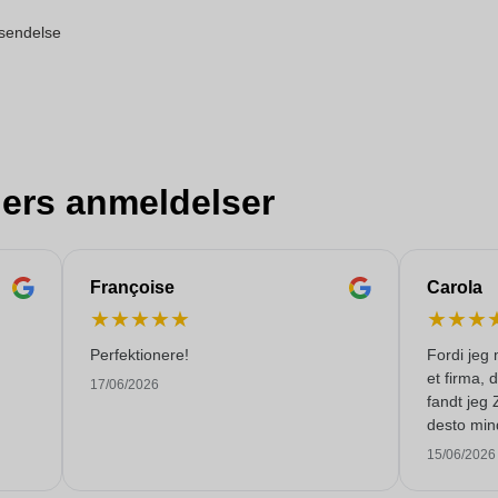
orsendelse
ers anmeldelser
Françoise
Carola
★
★
★
★
★
★
★
★
Perfektionere!
Fordi jeg 
et firma, 
17/06/2026
fandt jeg 
desto min
levere 250
15/06/2026
tiden. Jeg
Mange tak