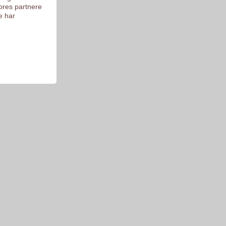
ores partnere
e har