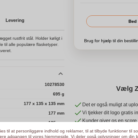
Levering
Bed 
gget rustfrit stål. Holder køligt i
Brug for hjælp til din bestill
 til alle populære flasketyper.
veret.
10278530
Vælg Z
695 g
177 x 135 x 135 mm
Det er også muligt at uplo
Vi tjekker dit logo gratis
177 mm
Kunder giver os en score
135 mm
es til at personliggøre indhold og reklamer, til at tilbyde funktioner til s
135 mm
ysere adgangen til vores hjemmeside. Vi deler også oplysninger om din 