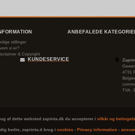
NFORMATION
ANBEFALEDE KATEGORIE
edige stillinger
vem vi er?
isclaimer & Copyright
KUNDESERVICE
Zaprin
Gewer
4731 
Belgie
comme
TVA :
rug af dette websted
zapinta.dk
du accepterer i
vilkår og betingel
 dig bedre,
zaprinta.it
brug i
cookies
-
Privacy information
-
ansvar