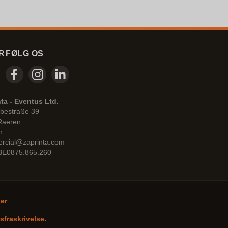
R
FØLG OS
ta - Eventus Ltd.
bestraße 39
Raeren
n
rcial@zaprinta.com
 BE0875.865.260
ser
sfraskrivelse
.