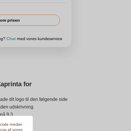
om prisen
ing?
Chat
med vores kundeservice
aprinta for
ade dit logo til den følgende side
 inden udskrivning
 på 9.3
ociale medier
brug af vores