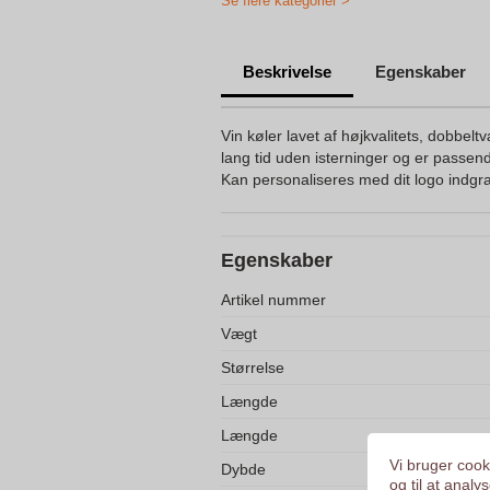
Se flere kategorier >
Beskrivelse
Egenskaber
Vin køler lavet af højkvalitets, dobbeltvæ
lang tid uden isterninger og er passende
Kan personaliseres med dit logo indgra
Egenskaber
Artikel nummer
Vægt
Størrelse
Længde
Længde
Vi bruger cooki
Dybde
og til at anal