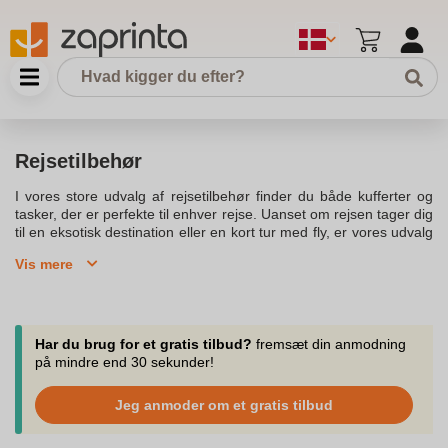
Rejsetilbehør
I vores store udvalg af rejsetilbehør finder du både kufferter og
tasker, der er perfekte til enhver rejse. Uanset om rejsen tager dig
til en eksotisk destination eller en kort tur med fly, er vores udvalg
designet til komfort og funktionalitet. Med smarte nakkepuder og
Vis mere
sovemasker kan du få en lur uden generende lys, og vores TSA
sikrede kuffertmærker sikrer, at din bagage er godt beskyttet. Når
du pakker til ferien, vil vores udvalg af smarte rejseartikler gøre
din rejseoplevelse mere bekvem. Vores produkter, fra oppustelige
nakkepuder til stilfulde toilettasker, gør det nemt at organisere
Har du brug for et gratis tilbud?
fremsæt din anmodning
dine ting til rejsen. Vi tilbyder hurtig levering, så du kan forberede
på mindre end 30 sekunder!
dig på dit næste eventyr med vores udvalg af rejseflasker og
tilbehør til rejsen. Køb online og oplev, hvordan små detaljer kan
Jeg anmoder om et gratis tilbud
gøre en stor forskel for din ferie. Se vores sortiment af
funktionelle og stilfulde tasker, der gør det lettere at pakke til hele