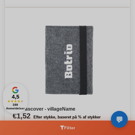
4,5
★
★
★
★
★
288
EcoPascover - villageName
Anmeldelser
€1,52
Efter stykke, baseret på % af stykker
Filter