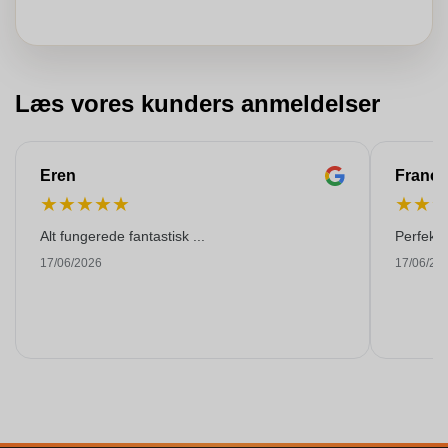
Læs vores kunders anmeldelser
Eren
Franço
★
★
★
★
★
★
★
Alt fungerede fantastisk ...
Perfekti
17/06/2026
17/06/20