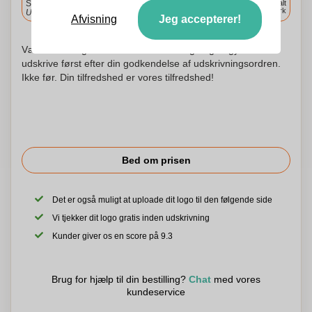
Standard levering
Levering overalt
i Danmark
Upload og godkend dine filer i morgen før 9:30.
Afvisning
Jeg accepterer!
Vær ikke urolig! Vi kontrollerer hvert logo og begynder at
udskrive først efter din godkendelse af udskrivningsordren.
Ikke før. Din tilfredshed er vores tilfredshed!
Bed om prisen
Det er også muligt at uploade dit logo til den følgende side
Vi tjekker dit logo gratis inden udskrivning
Kunder giver os en score på 9.3
Brug for hjælp til din bestilling?
Chat
med vores
kundeservice