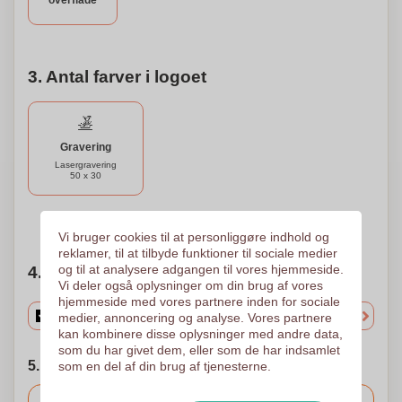
overflade
3. Antal farver i logoet
Gravering
Lasergravering
50 x 30
Brug for hjælp?
Hjælp mig med at vælge
Vi bruger cookies til at personliggøre indhold og
reklamer, til at tilbyde funktioner til sociale medier
og til at analysere adgangen til vores hjemmeside.
4. Vælg mængden
Vi deler også oplysninger om din brug af vores
hjemmeside med vores partnere inden for sociale
medier, annoncering og analyse. Vores partnere
kan kombinere disse oplysninger med andre data,
som du har givet dem, eller som de har indsamlet
5. Vælg forsendelsesdato
som en del af din brug af tjenesterne.
Inkluderet