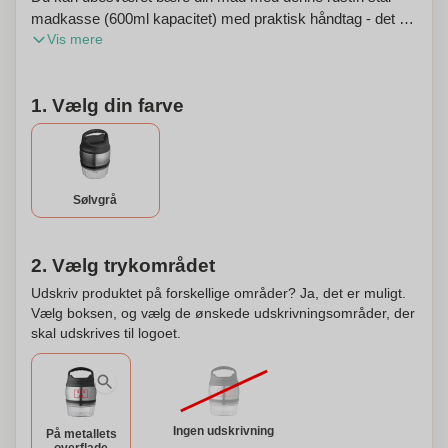
madkasse (600ml kapacitet) med praktisk håndtag - det vil
Vis mere
holde sig varmt i lang tid, takket være dens
dobbeltvæggede isolering. Det gennemsigtige rum nederst
giver yderligere opbevaringsplads til anden mad (320ml
1. Vælg din farve
kapacitet). Madkassen kan også personaliseres med dit
logo, som vil blive indgraveret for et professionelt
udseende.
Sølvgrå
2. Vælg trykområdet
Udskriv produktet på forskellige områder? Ja, det er muligt.
Vælg boksen, og vælg de ønskede udskrivningsområder, der
skal udskrives til logoet.
Ingen udskrivning
På metallets