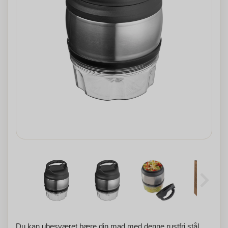
Du kan ubesværet bære din mad med denne rustfri stål