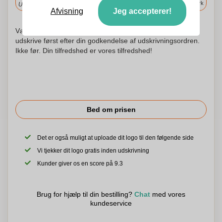
i Danmark
Upload og godkend dine filer i morgen før 9:30.
Afvisning
Jeg accepterer!
Vær ikke urolig! Vi kontrollerer hvert logo og begynder at
udskrive først efter din godkendelse af udskrivningsordren.
Ikke før. Din tilfredshed er vores tilfredshed!
Bed om prisen
Det er også muligt at uploade dit logo til den følgende side
Vi tjekker dit logo gratis inden udskrivning
Kunder giver os en score på 9.3
Brug for hjælp til din bestilling?
Chat
med vores
kundeservice