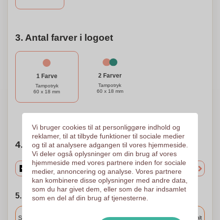
tilpasningsvenlig køle løsning.
3. Antal farver i logoet
2 Farver
1 Farve
Tampotryk
Tampotryk
60 x 18 mm
60 x 18 mm
Brug for hjælp?
Hjælp mig med at vælge
Vi bruger cookies til at personliggøre indhold og
reklamer, til at tilbyde funktioner til sociale medier
4. Vælg mængden
og til at analysere adgangen til vores hjemmeside.
Vi deler også oplysninger om din brug af vores
hjemmeside med vores partnere inden for sociale
medier, annoncering og analyse. Vores partnere
kan kombinere disse oplysninger med andre data,
som du har givet dem, eller som de har indsamlet
5. Vælg forsendelsesdato
som en del af din brug af tjenesterne.
Inkluderet
Standard levering
Levering overalt