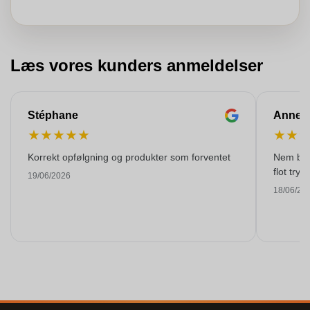
Læs vores kunders anmeldelser
Stéphane
Anne-M
★
★
★
★
★
★
★
Korrekt opfølgning og produkter som forventet
Nem best
flot tryk!
19/06/2026
18/06/20