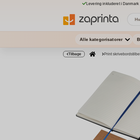
Levering inkluderet i Danmark
Alle kategorisatorer
B
Tilbage
Print skrivebordstilb