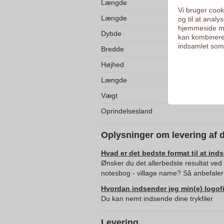
Længde
Vi bruger cooki
Længde
og til at anal
hjemmeside me
Dybde
kan kombinere
indsamlet som 
Bredde
Højhed
Længde
Vægt
Oprindelsesland
Oplysninger om levering af 
Hvad er det bedste format til at ind
Ønsker du det allerbedste resultat ve
notesbog - village name? Så anbefaler
Hvordan indsender jeg min(e) logofi
Du kan nemt indsende dine trykfiler
Levering