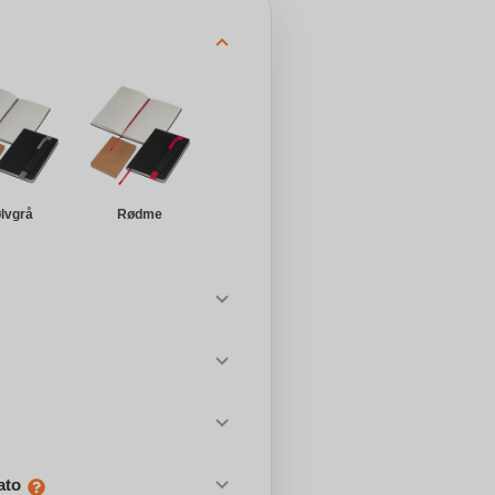
lvgrå
Rødme
ato