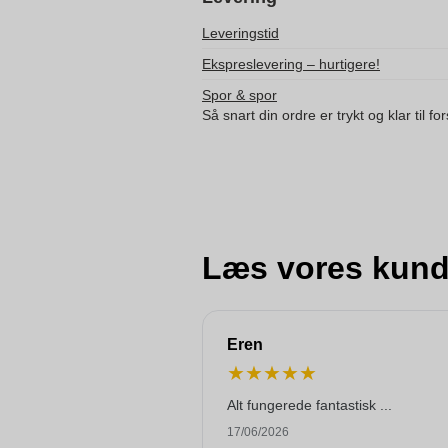
Leveringstid
Ekspreslevering – hurtigere!
Spor & spor
Så snart din ordre er trykt og klar til f
Læs vores kund
Eren
★
★
★
★
★
Alt fungerede fantastisk ...
17/06/2026