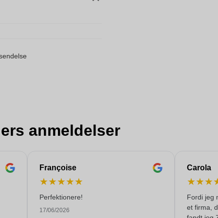
orsendelse
ers anmeldelser
Françoise
Carola
★
★
★
★
★
★
★
★
Perfektionere!
Fordi jeg 
et firma, 
17/06/2026
fandt jeg 