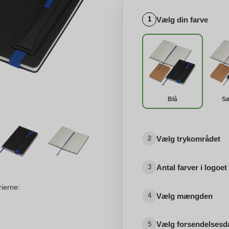
Vælg din farve
1
Blå
Sø
Vælg trykområdet
2
Antal farver i logoet
3
rierne:
Vælg mængden
4
Vælg forsendelsesd
5