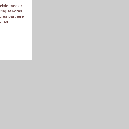
ociale medier
brug af vores
ores partnere
e har