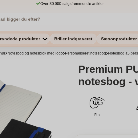
Over 30.000 salgsfremmende artikler
randede produkter
Briller indgraveret
Sæsonprodukter
ehør
Notesbog og notesblok med logo
Personaliseret notesbog
Notesbog a5 pers
Premium PU
notesbog - 
Fra