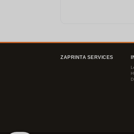
ZAPRINTA SERVICES
I
L
H
D