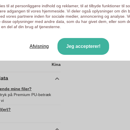
211 mm
es til at personliggøre indhold og reklamer, til at tilbyde funktioner til s
143 mm
ysere adgangen til vores hjemmeside. Vi deler også oplysninger om din 
d vores partnere inden for sociale medier, annoncering og analyse. V
32 mm
 disse oplysninger med andre data, som du har givet dem, eller som d
en del af din brug af tjenesterne.
143.0
211.0
Afvisning
Jeg accepterer!
32.0
405.0
Kina
data
sende mine filer?
d tryk på Premium PU-betræk
 vi
l(er)?