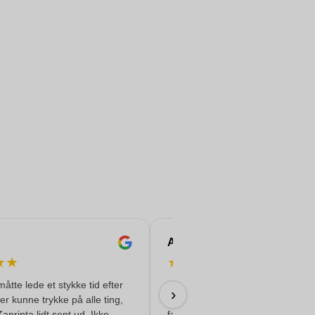
Andrea
★
★
★
★
★
★
★
måtte lede et stykke tid efter
De trykte rustfri stålflasker, mode
›
der kunne trykke på alle ting,
'Felix', til vores konference ser
Zaprinta lidt sent ud. Ikke
fantastiske ud. Alt gik perfekt og