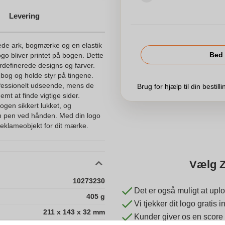
Levering
ede ark, bogmærke og en elastik
Bed 
logo bliver printet på bogen. Dette
definerede designs og farver.
agbog og holde styr på tingene.
ofessionelt udseende, mens de
Brug for hjælp til din bestill
mt at finde vigtige sider.
ogen sikkert lukket, og
en pen ved hånden. Med din logo
 reklameobjekt for dit mærke.
Vælg Z
10273230
Det er også muligt at uplo
405 g
Vi tjekker dit logo gratis
211 x 143 x 32 mm
Kunder giver os en score