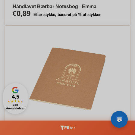
Håndlavet Bærbar Notesbog - Emma
€0,89
Efter stykke, baseret på % af stykker
4,5
★
★
★
★
★
288
Anmeldelser
Minimalistisk A5 DotNotes - Diana
Filter
€0,89