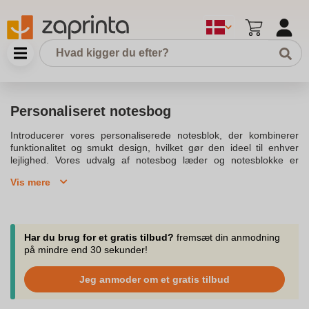
Personaliseret notesbog
Introducerer vores personaliserede notesblok, der kombinerer
funktionalitet og smukt design, hvilket gør den ideel til enhver
lejlighed. Vores udvalg af notesbog læder og notesblokke er
fremstillet af høj kvalitet materialer med bløde omslag lavet af pu
Vis mere
og pap. Du kan designe din egen personlige notesbog med
elastik og logo trykt, så du kan promovere dit brand effektivt.
Vores kundeservice er klar til at hjælpe dig med personliggørelse
og designe omslaget, der matcher dine produkter og dine
ønsker.Denne trykt notesbog er også et godt valg til gaver og
Har du brug for et gratis tilbud?
fremsæt din anmodning
salgsfremmende aktiviteter. Med genbrugspapir og linjerede sider,
på mindre end 30 sekunder!
er det en unik og miljøvenlig løsning. Vælg mellem a5 og mini
størrelser, og få din notesbog trykt med dit logo til dine kunders
Jeg anmoder om et gratis tilbud
glæde. Omslaget, indbundet i hardcover eller blødt cover,
inkluderet med et bogmærkebånd og lomme, gør det til en