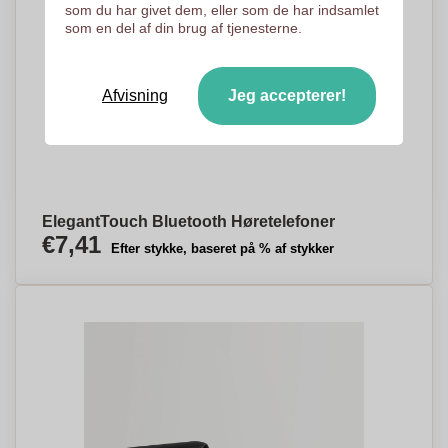
som du har givet dem, eller som de har indsamlet
som en del af din brug af tjenesterne.
Afvisning
Jeg accepterer!
ElegantTouch Bluetooth Høretelefoner
€7,41
Efter stykke, baseret på % af stykker