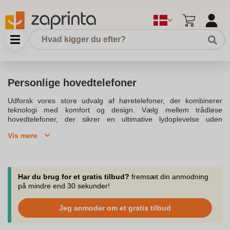
Personlige hovedtelefoner
Udforsk vores store udvalg af høretelefoner, der kombinerer
teknologi med komfort og design. Vælg mellem trådløse
hovedtelefoner, der sikrer en ultimative lydoplevelse uden
ledninger, eller gå efter de populære bluetooth hovedtelefoner
Vis mere
med indbygget mikrofon for en komplet lydoplevelse. Vores
udvalg af høretelefoner omfatter både over and ear og in and ear
modeller, så du kan finde det perfekte match til dine personlige
præferencer. Med støjreducerende teknologi kan du nyde din
musik uden forstyrrelser, mens vores gaming headsets tilbyder en
Har du brug for et gratis tilbud?
fremsæt din anmodning
klar og skarp lydkvalitet til selv de mest kræsne gamere. For dem
på mindre end 30 sekunder!
der foretrækker kablet forbindelse, har vi også hifi høretelefoner
med fremragende lydkvalitet og komfort. Få det bedste ud af dine
Jeg anmoder om et gratis tilbud
høretelefoner og oplev, hvordan god lyd kan ændre din hverdag.
Vi tilbyder hurtig levering og pålidelig kundeservice, så du både er