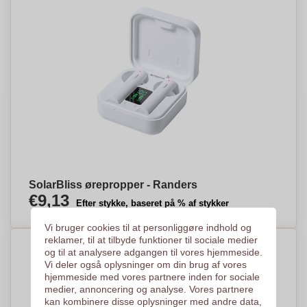
SolarBliss ørepropper - Randers
€9,13
Efter stykke, baseret på % af stykker
Vi bruger cookies til at personliggøre indhold og
reklamer, til at tilbyde funktioner til sociale medier
og til at analysere adgangen til vores hjemmeside.
Vi deler også oplysninger om din brug af vores
hjemmeside med vores partnere inden for sociale
medier, annoncering og analyse. Vores partnere
kan kombinere disse oplysninger med andre data,