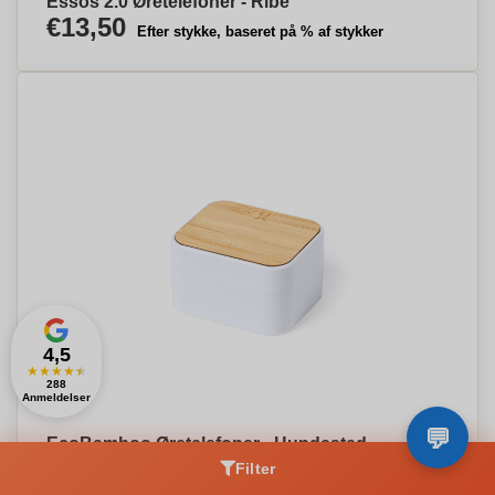
Essos 2.0 Øretelefoner - Ribe
€13,50
Efter stykke, baseret på % af stykker
4,5
★
★
★
★
★
288
Anmeldelser
EcoBamboo Øretelefoner - Hundested
€10,20
Filter
Efter stykke, baseret på % af stykker