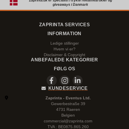
Zaprinta.dk er specialist i trykte reklameartikler og
giveaways i Danmark
ZAPRINTA SERVICES
INFORMATION
Ledige stillinger
Hvem vi er?
Disclaimer & Copyright
ANBEFALEDE KATEGORIER
FØLG OS
KUNDESERVICE
Zaprinta - Eventus Ltd.
Gewerbestraße 39
4731 Raeren
Belgien
commercial@zaprinta.com
TVA : BE0875.865.260