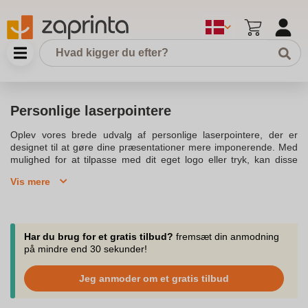
Personlige laserpointere
Oplev vores brede udvalg af personlige laserpointere, der er
designet til at gøre dine præsentationer mere imponerende. Med
mulighed for at tilpasse med dit eget logo eller tryk, kan disse
laserpointere være det perfekte værktøj til både professionelle og
Vis mere
personlige præsentationer. Uanset om du vælger en klassisk rød
laser eller en avanceret trådløs model, tilbyder vi produkter, der
kombinerer funktionalitet og stil. Vores laserpointere er
tilgængelige i forskellige farver, herunder sort og rød, og kan
leveres hurtigt til dig. Med mange års erfaring i branchen sikrer vi,
Har du brug for et gratis tilbud?
fremsæt din anmodning
at du får det bedste produkt til den bedste pris. Vores sortiment
på mindre end 30 sekunder!
inkluderer også laserpointer touch pen, der giver dig mulighed for
at bruge den som både en pen og en pointer. Spar tid og penge
Jeg anmoder om et gratis tilbud
ved at vælge vores produkter, der ofte er på lager og klar til hurtig
levering. Besøg vores website for at se vores komplette udvalg og