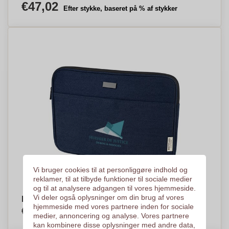
€47,02
Efter stykke, baseret på % af stykker
Vi bruger cookies til at personliggøre indhold og
reklamer, til at tilbyde funktioner til sociale medier
og til at analysere adgangen til vores hjemmeside.
Vi deler også oplysninger om din brug af vores
Holdbart Laptop Sleeve - Biskorup
hjemmeside med vores partnere inden for sociale
€10,75
Efter stykke, baseret på % af stykker
medier, annoncering og analyse. Vores partnere
kan kombinere disse oplysninger med andre data,