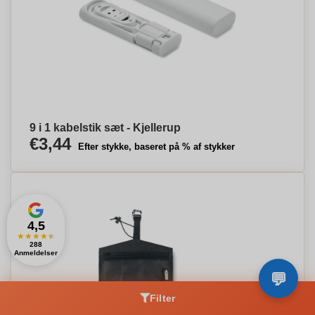
9 i 1 kabelstik sæt - Kjellerup
€3,44
Efter stykke, baseret på % af stykker
4,5
★
★
★
★
★
288
Anmeldelser
Filter