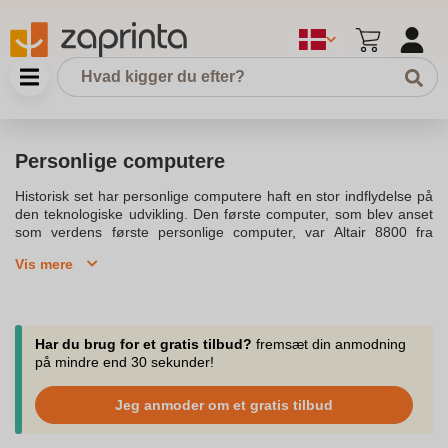
Personlige computere
Historisk set har personlige computere haft en stor indflydelse på
den teknologiske udvikling. Den første computer, som blev anset
som verdens første personlige computer, var Altair 8800 fra
midten af 1970’erne. Denne innovation førte til en række af
Vis mere
computere, der kunne bruges af en enkelt person ad gangen.I
august 1981 lancerede IBM deres første PC, kendt som IBM’s
første PC, hvilket blev en stor salgssucces. De fleste personlige
computere, der fulgte, var IBM og kompatible modeller, ofte med
Microsofts operativsystem, hvilket blev dominerende i 1980'erne.
Har du brug for et gratis tilbud?
fremsæt din anmodning
Personlige computere blev hurtigt tilgængelige for både
på mindre end 30 sekunder!
hjemmebrug og kontorer, hvilket gjorde dem til en vigtig del af
mange menneskers liv.En personlig computer kan være både en
Jeg anmoder om et gratis tilbud
stationær eller en bærbar enhed. De bærbare computere opstod
som en mere mobil version af de stationære pc'er og blev