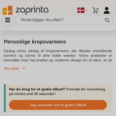
Personlige kropsvarmere
Opdag vores udvalg af kropsvarmere, der tilbyder enestående
komfort og varme til dine kolde eventyr. Vores produkter er
fremstillet med høj kvalitet og moderne design for at sikre, at de
opfylder dine behov. Vores thermopad kropsvarmer er perfekt til
Vis mere
dem, der ønsker at bevare kropsvarmen i længere perioder. De
opvarmede veste er ideelle til jægere, da de sikrer, at du kan
bevæge dig frit i kolde vejrforhold.Vores kropsvarmere er designet
med isolerende materiale, der beskytter mod kulde og giver
optimal komfort. De er lette og komfortable at anvende, hvilket
Har du brug for et gratis tilbud?
fremsæt din anmodning
betyder, at du kan vælge dit favoritdesign uden at gå på
på mindre end 30 sekunder!
kompromis med kvaliteten. Thermopad varmepuder er nemme at
aktivere og kan anvendes hvor som helst.Takket være vores
Jeg anmoder om et gratis tilbud
online butik kan du nemt handle og modtage dine produkter
hurtigt. Vi tilbyder en nem levering, så du kan få dine