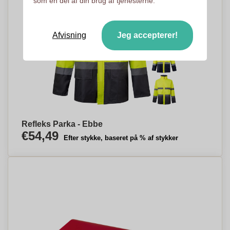
som en del af din brug af tjenesterne.
Afvisning
Jeg accepterer!
Refleks Parka - Ebbe
€54,49
Efter stykke, baseret på % af stykker