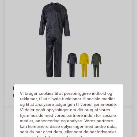
Regnsæt Sikkerhed - Freja
Vi bruger cookies til at personliggøre indhold og
€21,06
Efter stykke, baseret på % af stykker
reklamer, til at tilbyde funktioner til sociale medier
og til at analysere adgangen til vores hjemmeside.
Vi deler også oplysninger om din brug af vores
hjemmeside med vores partnere inden for sociale
medier, annoncering og analyse. Vores partnere
kan kombinere disse oplysninger med andre data,
som du har givet dem, eller som de har indsamlet