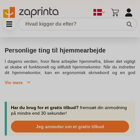
Personlige ting til hjemmearbejde
I dagens verden, hvor flere arbejder hjemmefra, bliver det vigtigt
at skabe et funktionelt og stilfuldt hjemmekontor. Når du indretter
dit hjemmekontor, kan en ergonomisk skrivebord og en god
belysning have stor betydning for din produktivitet. Vælg
Vis mere
belysning, der både er funktionelt og dekorative, så du nemt kan
tilpasse lysstyrken for ethvert rum. Overvej at tilføje en unik lampe
i forskellige farver for at tilføje et personligt touch til dit kontor.Når
du indretter et hjemmekontor, er det essentielt at tænke på,
hvordan dine ting nemt kan organiseres. Skab en afslappende og
Har du brug for et gratis tilbud?
fremsæt din anmodning
indbydende stemning med forskellige designs, der kan passe til
på mindre end 30 sekunder!
enhver stil. Dit skrivebord kan ikke blot være et sted til arbejde,
men også et hjørne, hvor du kan slappe af hjemme. Vælg en
Jeg anmoder om et gratis tilbud
personlig gave, såsom en personlig fotokalender, for at holde styr
på dine dage året rundt.Flytter du hjemmefra, eller har du lige