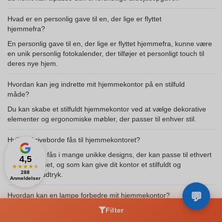
Hvad er en personlig gave til en, der lige er flyttet
hjemmefra?
En personlig gave til en, der lige er flyttet hjemmefra, kunne være
en unik personlig fotokalender, der tilføjer et personligt touch til
deres nye hjem.
Hvordan kan jeg indrette mit hjemmekontor på en stilfuld
måde?
Du kan skabe et stilfuldt hjemmekontor ved at vælge dekorative
elementer og ergonomiske møbler, der passer til enhver stil.
Hvilke skriveborde fås til hjemmekontoret?
Skriveborde fås i mange unikke designs, der kan passe til ethvert
4,5
rum i hjemmet, og som kan give dit kontor et stilfuldt og
★
★
★
★
★
288
funktionelt udtryk.
Anmeldelser
Hvordan kan en lampe forbedre mit hjemmekontor?
En lampe ved skrivebordet kan ikke blot give god belysning, men
Filter
også skabe en indbydende og afslappende atmosfære, så du kan