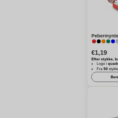
Pebermyntet
€1,19
Efter stykke, b
Logo i
quad
Fra
50
stykk
Ber