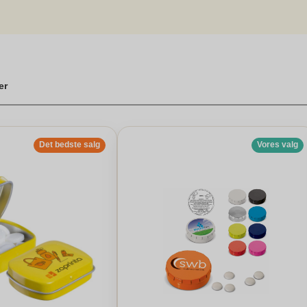
 din gaveæske med slikket, så den matcher modtagerens præferencer
ld styrkes med en personlig touch. Vores personlige chokoladeæske me
 og glæde til den heldige modtager.
d slik
er
Det bedste salg
Vores valg