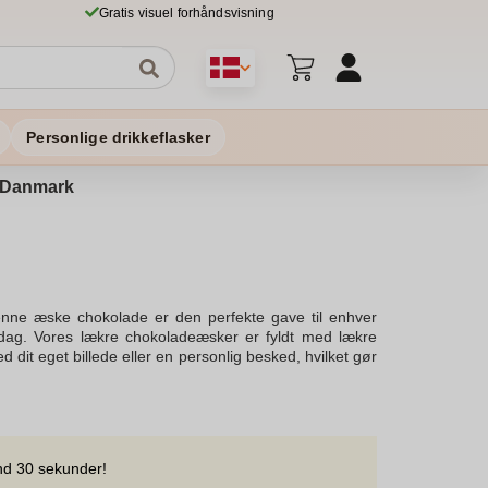
Gratis visuel forhåndsvisning
Personlige drikkeflasker
 i Danmark
nne æske chokolade er den perfekte gave til enhver
s dag. Vores lækre chokoladeæsker er fyldt med lækre
it eget billede eller en personlig besked, hvilket gør
 en kollega, men kan også være en sød gestus til jer selv
en perfekte gaveæske til modtagerens smag. Med vores
 høj kvalitet. Sendes med garanti for at overraske et
ng, så sørger vi for at din bestilling bliver sendt samme
g chokoladeæske fyldt med slik og fyldt med lækre små
nd 30 sekunder!
jælper gerne med at finde den perfekte løsning, så du