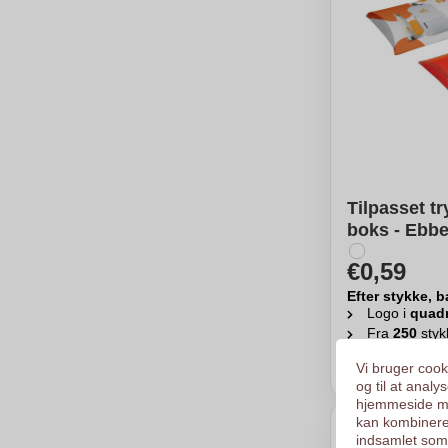
Tilpasset t
boks - Ebb
€0,59
Efter stykke, b
Logo i
quad
Fra
250
styk
Ber
Vi bruger cooki
og til at anal
hjemmeside me
kan kombinere
indsamlet som 