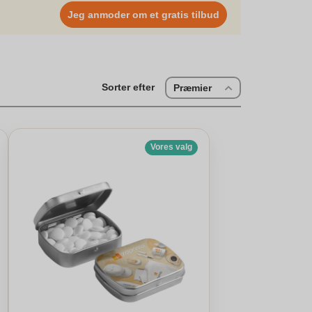
. Så du kan være sikker på, at dine gaver vil vække
Jeg anmoder om et gratis tilbud
d slik er mere end blot en gave – det er en oplevelse,
Sorter efter
Præmier
Vores valg