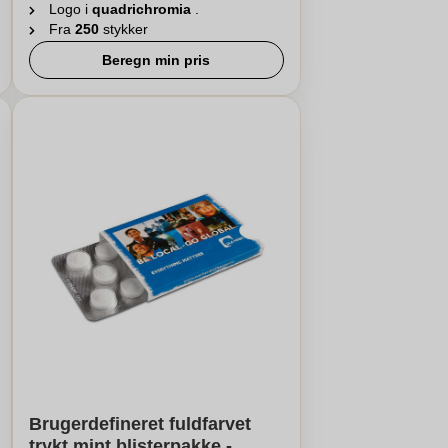
Logo i
quadrichromia
.
Fra
250
stykker
Beregn min pris
Brugerdefineret fuldfarvet
trykt mint blisterpakke -