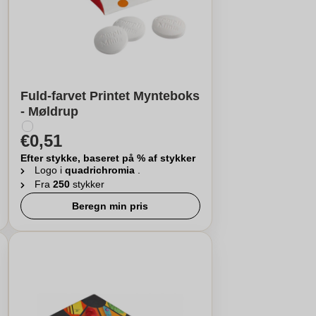
Fuld-farvet Printet Mynteboks
- Møldrup
€0,51
Efter stykke, baseret på % af stykker
Logo i
quadrichromia
.
Fra
250
stykker
Beregn min pris