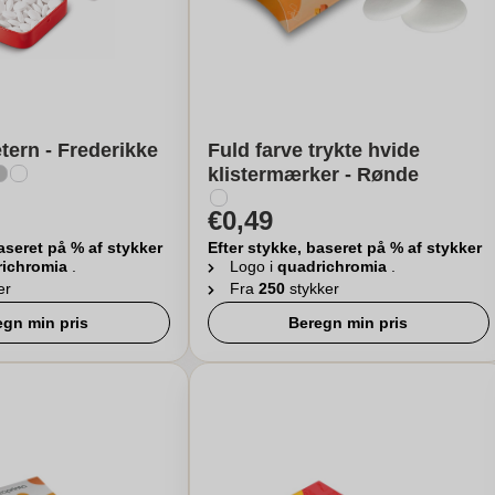
ern - Frederikke
Fuld farve trykte hvide
klistermærker - Rønde
€0,49
aseret på % af stykker
Efter stykke, baseret på % af stykker
richromia
.
Logo i
quadrichromia
.
er
Fra
250
stykker
egn min pris
Beregn min pris