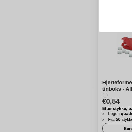
Hjerteforme
tinboks - Al
€0,54
Efter stykke, b
Logo i
quad
Fra
50
stykk
Ber