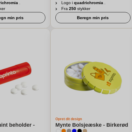
richromia
.
Logo i
quadrichromia
.
ker
Fra
250
stykker
egn min pris
Beregn min pris
Opret dit design
mint beholder -
Mynte Bolsjeæske - Birkerød