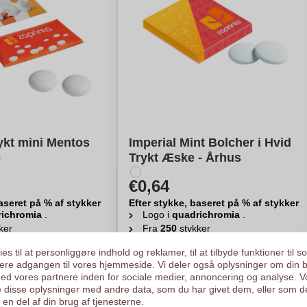
rykt mini Mentos
Imperial Mint Bolcher i Hvid
e
Trykt Æske - Århus
€0,64
aseret på % af stykker
Efter stykke, baseret på % af stykker
richromia
.
Logo i
quadrichromia
.
ker
Fra
250
stykker
egn min pris
Beregn min pris
es til at personliggøre indhold og reklamer, til at tilbyde funktioner til s
ysere adgangen til vores hjemmeside. Vi deler også oplysninger om din 
d vores partnere inden for sociale medier, annoncering og analyse. V
 disse oplysninger med andre data, som du har givet dem, eller som d
en del af din brug af tjenesterne.