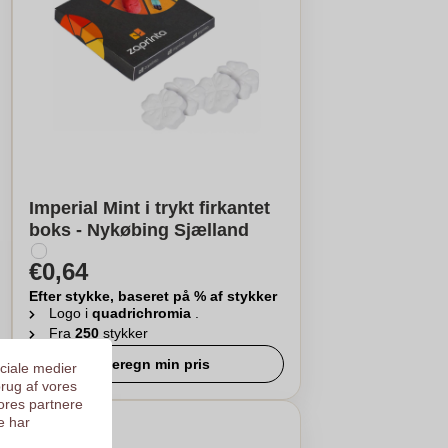
Imperial Mint i trykt firkantet
boks - Nykøbing Sjælland
€0,64
Efter stykke, baseret på % af stykker
Logo i
quadrichromia
.
Fra
250
stykker
Beregn min pris
ociale medier
brug af vores
ores partnere
e har