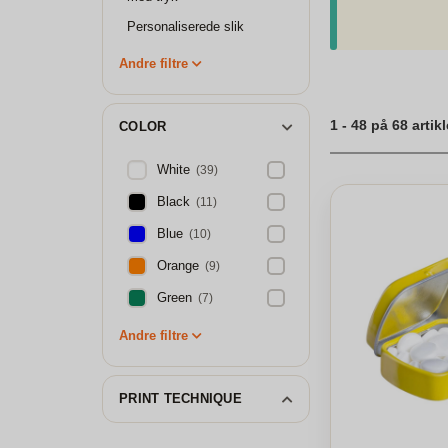
kan personliggøre
glæde og jer forho
Personaliserede slik
der vil bringe smil
Andre filtre
Personlig æske me
1 - 48 på 68 artikl
COLOR
White
(39)
Black
(11)
Blue
(10)
Orange
(9)
Green
(7)
Andre filtre
PRINT TECHNIQUE