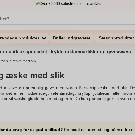
Over 30.000 salgsfremmende artikler
randede produkter
Briller indgraveret
Sæsonprodukter
rinta.dk er specialist i trykte reklameartikler og giveaways
rsonlig æske med slik
g æske med slik
 at give en personlig gave med vores Personlig æske med slik. De
 om det er en fødselsdag, valentinsdag, bryllup, jubilæum eller mor
, der vil vække glæde hos modtageren. Du kan personliggøre gaven med d
k gaveoplevelse. Det er fint at give din partner, et familiemedlem eller
 elegante designs tilbyder et udvalg af produkter, så du kan vælge d
ent kan du være sikker på, at hver gave er altid unik og leveret med
r at tilføje et unikt touch til enhver gaveidé. Vi tilbyder hurtig leveri
iller inden kl e and mail. Overraske et familiemedlem med en personli
ar du brug for et gratis tilbud?
fremsæt din anmodning på mindre e
e. Gaveæsker er en fantastisk måde at forkæle enhver, og vores team h