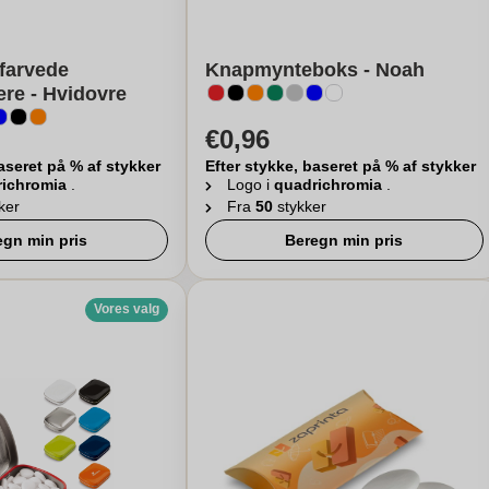
 farvede
Knapmynteboks - Noah
re - Hvidovre
€0,96
aseret på % af stykker
Efter stykke, baseret på % af stykker
richromia
.
Logo i
quadrichromia
.
ker
Fra
50
stykker
egn min pris
Beregn min pris
Vores valg