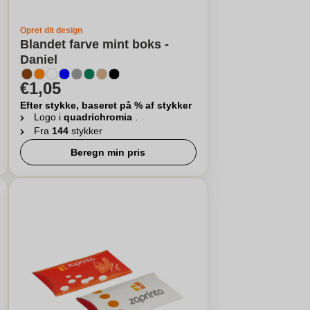
Opret dit design
Blandet farve mint boks -
Daniel
€1,05
Efter stykke, baseret på % af stykker
Logo i
quadrichromia
.
Fra
144
stykker
Beregn min pris