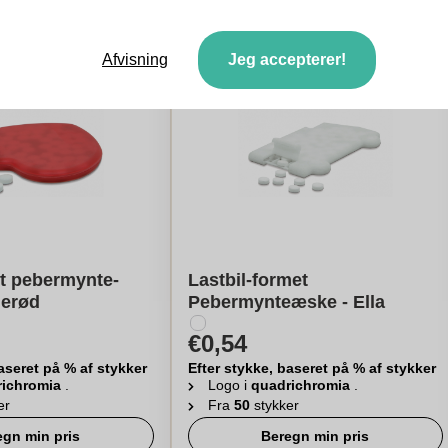
Afvisning
Jeg accepterer!
t pebermynte-
Lastbil-formet
lerød
Pebermynteæske - Ella
€0,54
aseret på % af stykker
Efter stykke, baseret på % af stykker
richromia
.
Logo i
quadrichromia
.
er
Fra
50
stykker
egn min pris
Beregn min pris