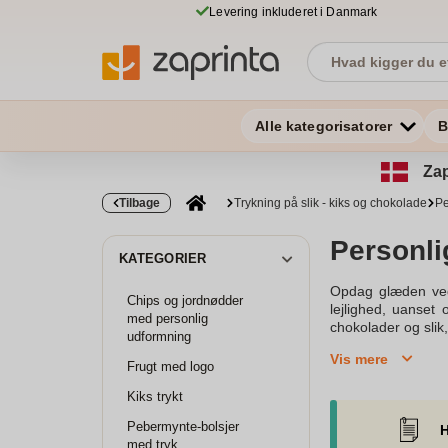
Levering inkluderet i Danmark
Alle kategorisatorer
B
Zap
Tilbage
Trykning på slik - kiks og chokolade
Pe
Personli
KATEGORIER
Opdag glæden ved
Chips og jordnødder
lejlighed, uanset
med personlig
chokolader og slik
udformning
den til en helt uni
Vis mere
som et par. Vores
Frugt med logo
personlige sortim
Kiks trykt
familiemedlem og fo
dag, hvis du best
Pebermynte-bolsjer
H
øjeblikke af glæd
med tryk