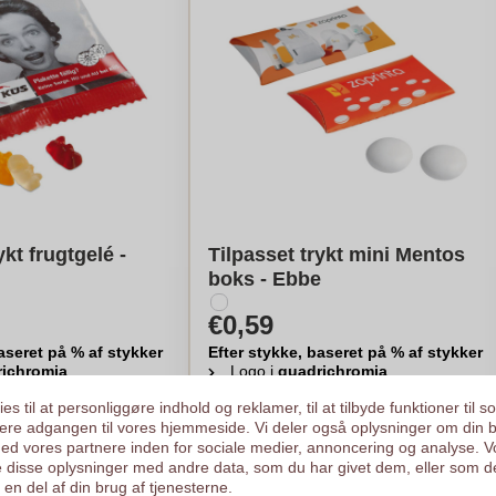
ykt frugtgelé -
Tilpasset trykt mini Mentos
boks - Ebbe
€0,59
aseret på % af stykker
Efter stykke, baseret på % af stykker
richromia
.
Logo i
quadrichromia
.
ykker
Fra
250
stykker
es til at personliggøre indhold og reklamer, til at tilbyde funktioner til s
ysere adgangen til vores hjemmeside. Vi deler også oplysninger om din 
egn min pris
Beregn min pris
d vores partnere inden for sociale medier, annoncering og analyse. V
 disse oplysninger med andre data, som du har givet dem, eller som d
en del af din brug af tjenesterne.