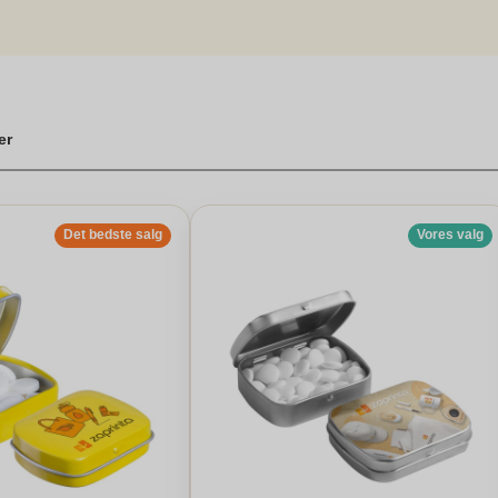
.
k til barnedåb
er
Det bedste salg
Vores valg