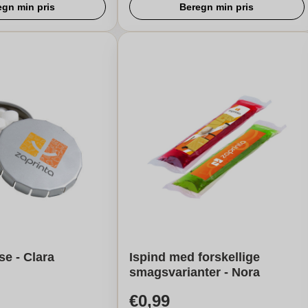
egn min pris
Beregn min pris
se - Clara
Ispind med forskellige
smagsvarianter - Nora
€0,99