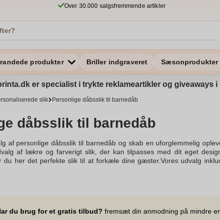
Over 30.000 salgsfremmende artikler
randede produkter
Briller indgraveret
Sæsonprodukter
rinta.dk er specialist i trykte reklameartikler og giveaways
rsonaliserede slik
Personlige dåbsslik til barnedåb
ge dåbsslik til barnedåb
g af personlige dåbsslik til barnedåb og skab en uforglemmelig opleve
udvalg af lækre og farverigt slik, der kan tilpasses med dit eget desig
 du her det perfekte slik til at forkæle dine gæster.Vores udvalg inkl
hver sød tand. Vælg mellem forskellige farver som lyserød, lyseblå, min
en. Med vores personlige slik får du mulighed for at skabe en sjov det
tte bolsjer og tyggegummi i en kompakt størrelse, der er nemme at ta
g er designet til at være slanke og stilfulde. Den dejlige godbid komme
 fra vores sortiment er altid et hit til enhver fødselsdag eller navnefe
ar du brug for et gratis tilbud?
fremsæt din anmodning på mindre e
 af personlige dåbsslik, der vil give dine gæster en uforglemmelig oplev