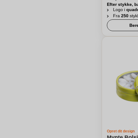
Efter stykke, b
Logo i
quad
Fra
250
styk
Ber
Opret dit design
Mynte Bolsj