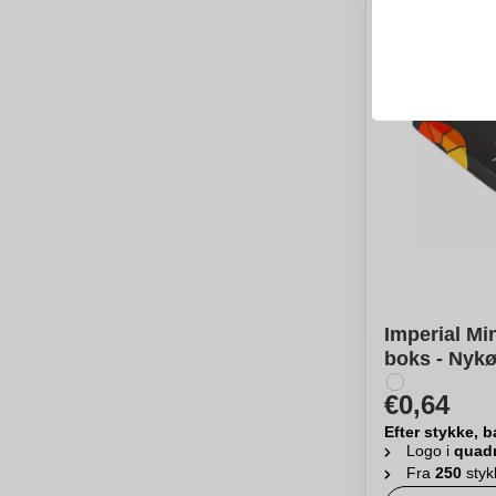
Imperial Min
boks - Nykø
€0,64
Efter stykke, b
Logo i
quad
Fra
250
styk