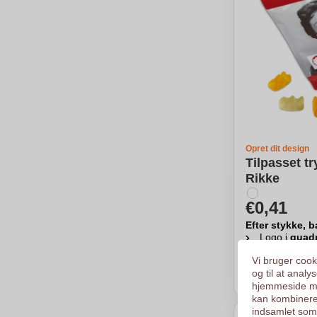
Opret dit design
Tilpasset tr
Rikke
€0,41
Efter stykke, b
Logo i
quad
Fra
1000
st
Vi bruger cooki
og til at anal
Ber
hjemmeside me
kan kombinere
indsamlet som 