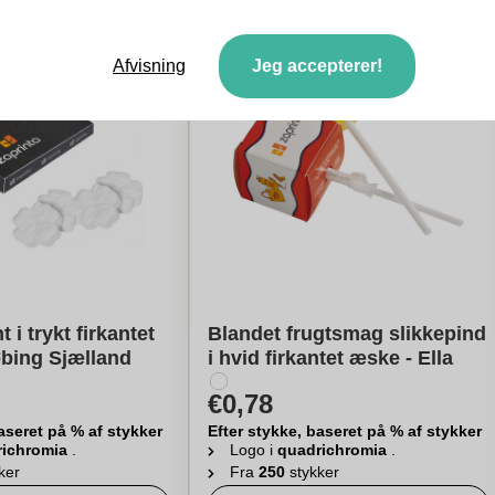
Afvisning
Jeg accepterer!
t i trykt firkantet
Blandet frugtsmag slikkepind
bing Sjælland
i hvid firkantet æske - Ella
€0,78
aseret på % af stykker
Efter stykke, baseret på % af stykker
richromia
.
Logo i
quadrichromia
.
ker
Fra
250
stykker