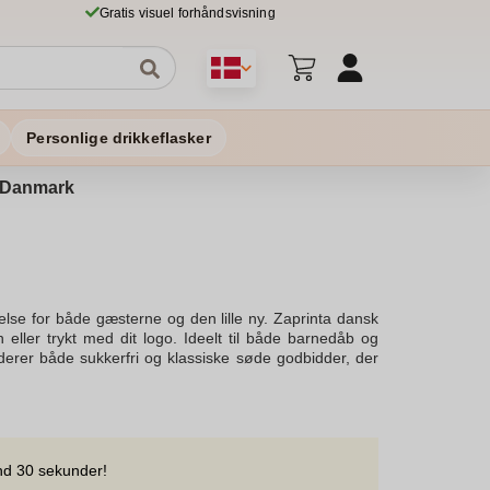
Gratis visuel forhåndsvisning
Personlige drikkeflasker
 i Danmark
lse for både gæsterne og den lille ny. Zaprinta dansk
n eller trykt med dit logo. Ideelt til både barnedåb og
uderer både sukkerfri og klassiske søde godbidder, der
t og hvid, og skab en indbydende slikbuffet, der passer
alje på bordet, der uden tvivl vil glæde dine gæster.Vi
ge med sig. Vores fyldte poser og gennemsigtige bokse
r i en foderpose, der er ideel til gæsterne at tage med
st. Lad os hjælpe dig med at skabe den perfekte fest med
nd 30 sekunder!
else. Se vores tilbud og find det slik, der passer bedst