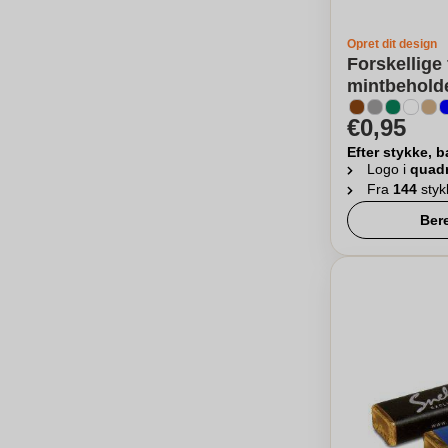
Opret dit design
Forskellige
mintbeholde
€0,95
Efter stykke, b
Logo i
quad
Fra
144
styk
Ber