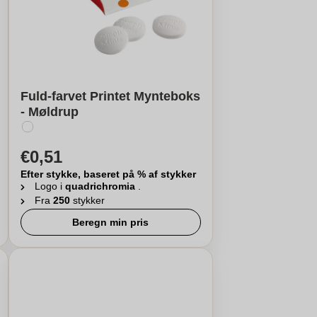
Fuld-farvet Printet Mynteboks
- Møldrup
€0,51
Efter stykke, baseret på % af stykker
Logo i
quadrichromia
.
Fra
250
stykker
Beregn min pris