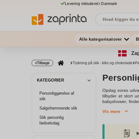
Levering inkluderet i Danmark
Alle kategorisatorer
B
Zap
Tilbage
Trykning på slik - kiks og chokolade
Pe
Personli
KATEGORIER
Opdag vores udval
Personliggørelse af
tilbyder et stort 
slik
babyshower, finder
tilfredsstiller en
Salgsfremmende slik
Vis mere
perfekt ind i fest
Slik personlig
tilbyder også flo
fødselsdag
måler 60 x 35 mm o
sig på farten.Slik
H
vores store udvalg