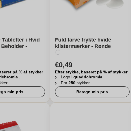
Tabletter i Hvid
Fuld farve trykte hvide
t Beholder -
klistermærker - Rønde
€0,49
aseret på % af stykker
Efter stykke, baseret på % af stykker
richromia
.
Logo i
quadrichromia
.
ykker
Fra
250
stykker
egn min pris
Beregn min pris