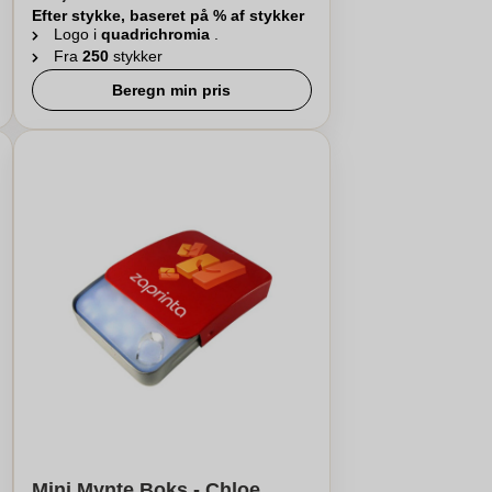
Efter stykke, baseret på % af stykker
Logo i
quadrichromia
.
Fra
250
stykker
Beregn min pris
Mini Mynte Boks - Chloe