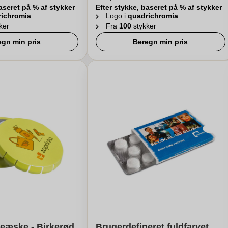
aseret på % af stykker
Efter stykke, baseret på % af stykker
richromia
.
Logo i
quadrichromia
.
ker
Fra
100
stykker
egn min pris
Beregn min pris
eæske - Birkerød
Brugerdefineret fuldfarvet