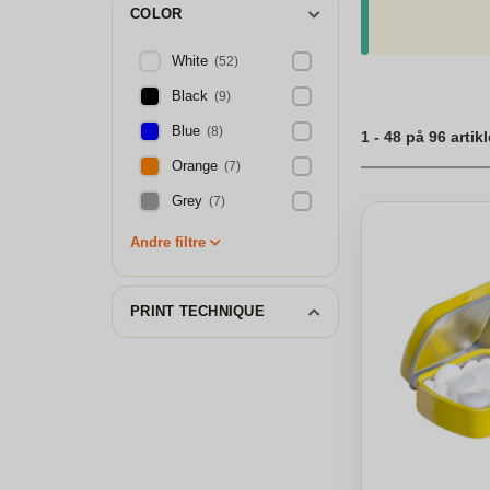
til dine behov i dag
COLOR
Personlige dåbssli
White
(52)
Black
(9)
Blue
(8)
1 - 48 på 96 artikl
Orange
(7)
Grey
(7)
Andre filtre
PRINT TECHNIQUE