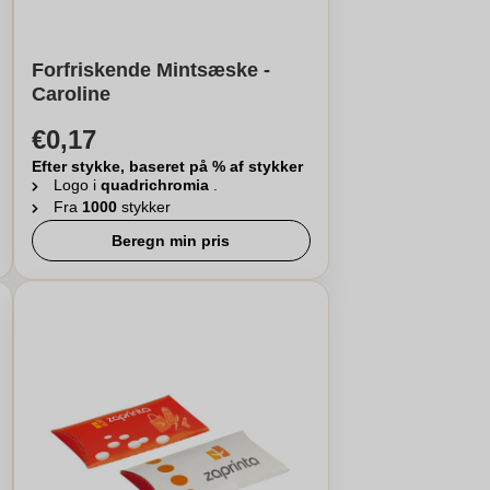
Forfriskende Mintsæske -
Caroline
€0,17
Efter stykke, baseret på % af stykker
Logo i
quadrichromia
.
Fra
1000
stykker
Beregn min pris