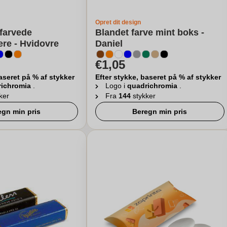
Opret dit design
 farvede
Blandet farve mint boks -
re - Hvidovre
Daniel
€1,05
aseret på % af stykker
Efter stykke, baseret på % af stykker
richromia
.
Logo i
quadrichromia
.
ker
Fra
144
stykker
egn min pris
Beregn min pris