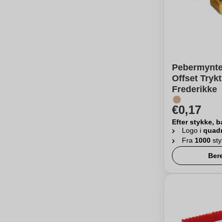
Pebermynte 
Offset Tryk
Frederikke
€0,17
Efter stykke, b
Logo i
quad
Fra
1000
st
Ber