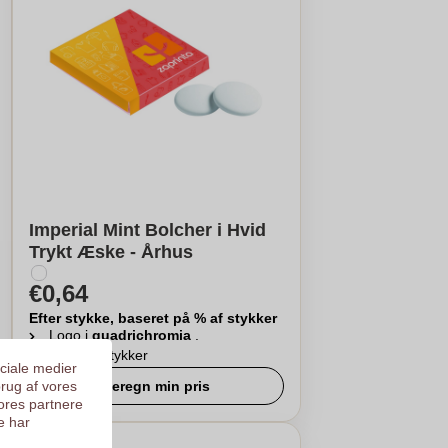
Imperial Mint Bolcher i Hvid
Trykt Æske - Århus
€0,64
Efter stykke, baseret på % af stykker
Logo i
quadrichromia
.
Fra
250
stykker
ociale medier
brug af vores
Beregn min pris
ores partnere
e har