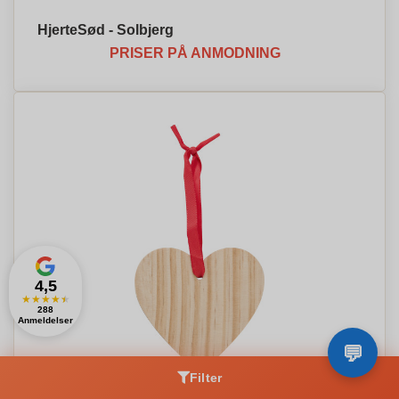
HjerteSød - Solbjerg
PRISER PÅ ANMODNING
4,5
★
★
★
★
★
288
Anmeldelser
Filter
Træhjerte Julepynt - Andreas