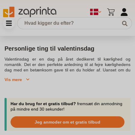
Personlige ting til valentinsdag
Valentinsdag er en dag på året dedikeret til kærlighed og
romantik. Det er den perfekte anledning til at fejre kærlighedens
dag med en betænksom gave til en du holder af. Uanset om du
leder efter en gave til din kæreste eller en gave til din udkårne,
Vis mere
kan du finde et stort udvalg af personlige gaver til valentinsdag,
der vil overraske og glæde modtageren.Personlige ting til
valentinsdag handler om at give en gave med et personligt præg,
der viser, hvor meget du værdsætter personen i dit liv. Fra
skræddersyede romantiske gaver til unikke valentinsgaver, der
Har du brug for et gratis tilbud?
fremsæt din anmodning
fejres valentinsdag med stil. Leder du efter en perfekt gave til
på mindre end 30 sekunder!
enhver lejlighed, så tag et kig på vores store udvalg af
valentinsgaver.Valentinsdag 2024 nærmer sig, og det er tid til at
Jeg anmoder om et gratis tilbud
vælge den perfekte gave, der vil gøre valentinsdag sammen med
din elskede helt speciel. Forkæle kvinden i dit liv med en