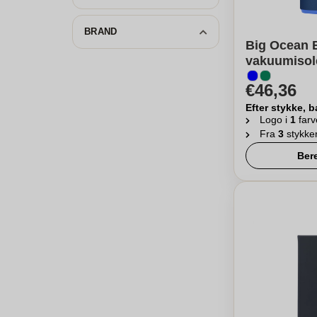
BRAND
Big Ocean B
vakuumisol
€46,36
Efter stykke, b
Logo i
1
farv
Fra
3
stykke
Ber