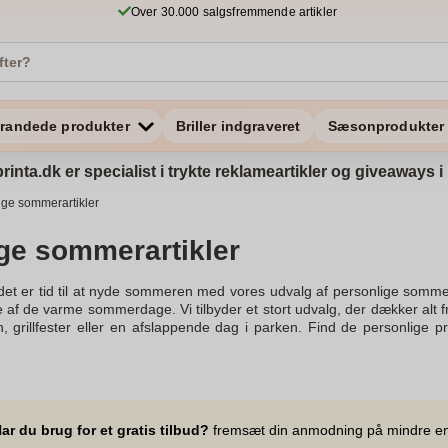
Over 30.000 salgsfremmende artikler
randede produkter
Briller indgraveret
Sæsonprodukter
rinta.dk er specialist i trykte reklameartikler og giveaways
ige sommerartikler
ge sommerartikler
det er tid til at nyde sommeren med vores udvalg af personlige sommera
f de varme sommerdage. Vi tilbyder et stort udvalg, der dækker alt fra 
en, grillfester eller en afslappende dag i parken. Find de personlige
res artikel for tips til at vælge de helt rigtige varianter til dit eventyr.
melige sommerminder. Tag på en roadtrip med de smarte løsninger, de
 kølende blæser eller nyde solen på stranden, har vi noget for dig. 
ores personlige sommerartikler tilbyder. Oplev det unikke design,
ns populære valg er samlet her, så du kan fokusere på at nyde solen og
ar du brug for et gratis tilbud?
fremsæt din anmodning på mindre e
ie. Uanset om du leder efter noget til kontoret, udendørs eventyr eller 