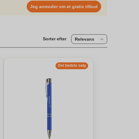
e din sommer til noget særligt. Hvilken type er du? Tag
Jeg anmoder om et gratis tilbud
uff, at de er garant for smarte og fede produkter, der
alle øjeblikkene."}
Sorter efter
Relevans
Det bedste salg