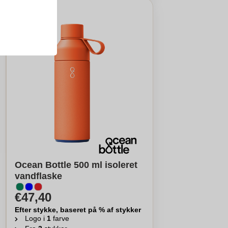
Ocean Bottle 500 ml isoleret
vandflaske
€47,40
Efter stykke, baseret på % af stykker
Logo i
1
farve