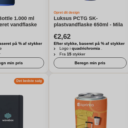
Opret dit design
ottle 1.000 ml
Luksus PCTG SK-
eret vandflaske
plastvandflaske 650ml - Mila
€2,62
aseret på % af stykker
Efter stykke, baseret på % af stykker
e
Logo i
quadrichromia
.
r
Fra
15
stykker
egn min pris
Beregn min pris
Det bedste salg