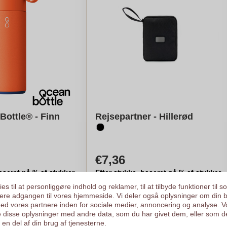
Bottle® - Finn
Rejsepartner - Hillerød
€7,36
aseret på % af stykker
Efter stykke, baseret på % af stykker
e
Logo i
quadrichromia
.
es til at personliggøre indhold og reklamer, til at tilbyde funktioner til s
r
Fra
10
stykker
ysere adgangen til vores hjemmeside. Vi deler også oplysninger om din 
d vores partnere inden for sociale medier, annoncering og analyse. V
egn min pris
Beregn min pris
 disse oplysninger med andre data, som du har givet dem, eller som d
en del af din brug af tjenesterne.