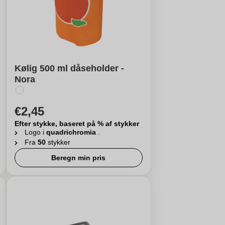
Kølig 500 ml dåseholder -
Nora
€2,45
Efter stykke, baseret på % af stykker
Logo i
quadrichromia
.
Fra
50
stykker
Beregn min pris