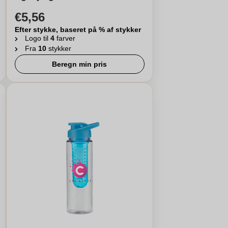
€5,56
Efter stykke, baseret på % af stykker
Logo til
4
farver
Fra
10
stykker
Beregn min pris