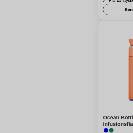
Fra
25
stykk
Ber
Ocean Bottl
infusionsfl