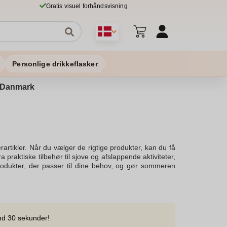
Gratis visuel forhåndsvisning
Personlige drikkeflasker
 i Danmark
rtikler. Når du vælger de rigtige produkter, kan du få
praktiske tilbehør til sjove og afslappende aktiviteter,
 produkter, der passer til dine behov, og gør sommeren
 Disse smarte produkter er designet til at forbedre dit liv
r gør det hele lidt lettere. Uanset om du drømmer om
Hele familien kan deltage i legen og nyde de utallige
 der sikrer, at dine sommerminder bliver endnu mere
 slappe af. Læs vores artikel for at få inspiration til
nd 30 sekunder!
praktisk tilbehør til stranden, har vi det hele. Gør klar