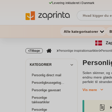
Levering inkluderet i Danmark
Alle kategorisatorer
B
Zap
Tilbage
Personlige inspirationsartikler
Personl
Personli
KATEGORIER
Solen skinner, og 
Personlig direct mail
endnu mere glæde a
perfekt til strand
Personligbrusegelogsæbe
endnu bedre. Læs vo
Vis mere
Personlige gavesæt
og skabe uforglem
at køle af med en
Personlige
muligheder, som v
takkeartikler
specielle. Sommere
H
din næste sommerfer
Personlige