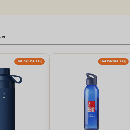
ores udvalg af flotte og personlige produkter, som helt sikkert vil gør
af, hvordan du bedst kan nyde sommeren. Vores venner siger om coolst
iver energi til dit liv. Så du kan få det bedste ud af sommeren og nyde 
kler
Det bedste salg
Det bedste salg