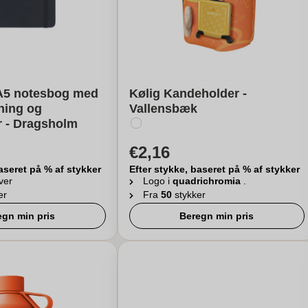
A5 notesbog med
Kølig Kandeholder -
kning og
Vallensbæk
 - Dragsholm
€2,16
aseret på % af stykker
Efter stykke, baseret på % af stykker
ver
Logo i
quadrichromia
.
er
Fra
50
stykker
egn min pris
Beregn min pris