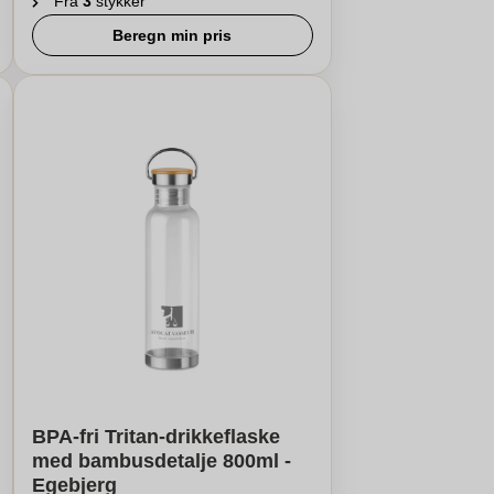
Fra
3
stykker
Beregn min pris
BPA-fri Tritan-drikkeflaske
med bambusdetalje 800ml -
Egebjerg