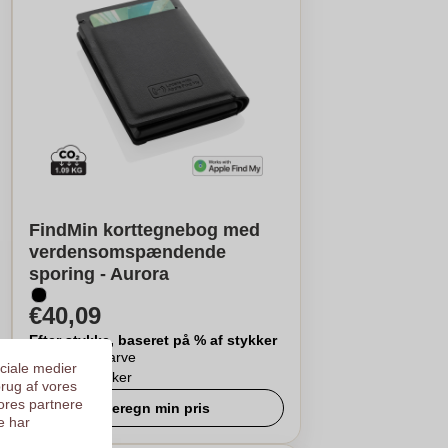
FindMin korttegnebog med
verdensomspændende
sporing - Aurora
€40,09
Efter stykke, baseret på % af stykker
Logo i
1
farve
ociale medier
Fra
3
stykker
brug af vores
ores partnere
Beregn min pris
e har