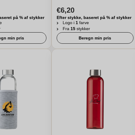
€6,20
aseret på % af stykker
Efter stykke, baseret på % af stykker
e
Logo i
1
farve
r
Fra
15
stykker
egn min pris
Beregn min pris