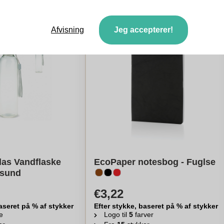
Afvisning
Jeg accepterer!
las Vandflaske
EcoPaper notesbog - Fuglse
dsund
€3,22
aseret på % af stykker
Efter stykke, baseret på % af stykker
e
Logo til
5
farver