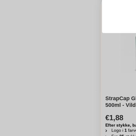
StrapCap G
500ml - Vil
€1,88
Efter stykke, b
Logo i
1
farv