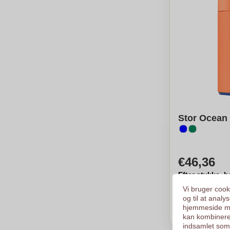
Stor Ocean 
€46,36
Efter stykke, b
Logo i
1
farv
Vi bruger cooki
Fra
3
stykke
og til at anal
hjemmeside me
Ber
kan kombinere
indsamlet som 