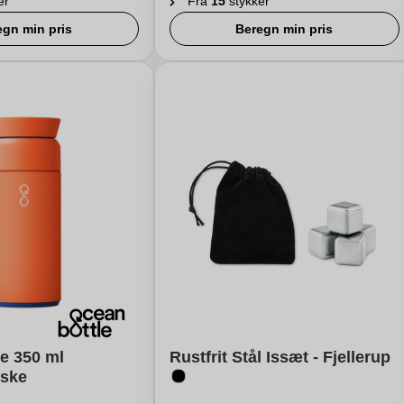
er
Fra
15
stykker
egn min pris
Beregn min pris
e 350 ml
Rustfrit Stål Issæt - Fjellerup
aske