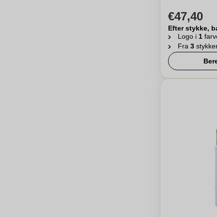
€47,40
Efter stykke, b
Logo i
1
farv
Fra
3
stykke
Ber