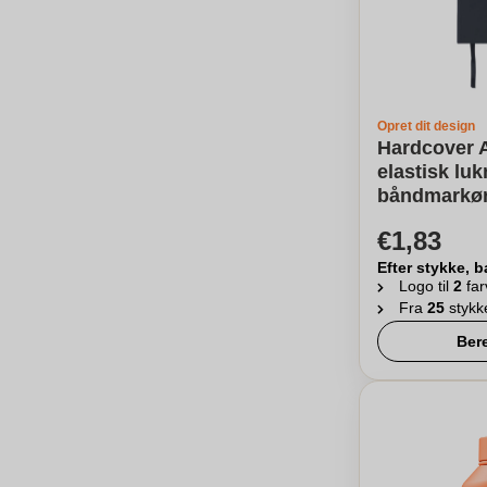
Opret dit design
Hardcover 
elastisk lu
båndmarkør
€1,83
Efter stykke, b
Logo til
2
far
Fra
25
stykk
Ber