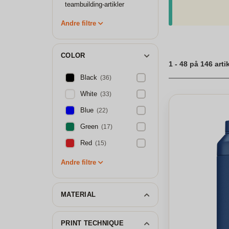
til sommeren med v
teambuilding-artikler
testen og find ud 
skaber balance og g
Andre filtre
COLOR
1 - 48 på 146 arti
Black
(36)
White
(33)
Blue
(22)
Green
(17)
Red
(15)
Andre filtre
MATERIAL
PRINT TECHNIQUE