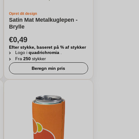
Opret dit design
Satin Mat Metalkuglepen -
Brylle
€0,49
Efter stykke, baseret på % af stykker
Logo i
quadrichromia
.
Fra
250
stykker
Beregn min pris