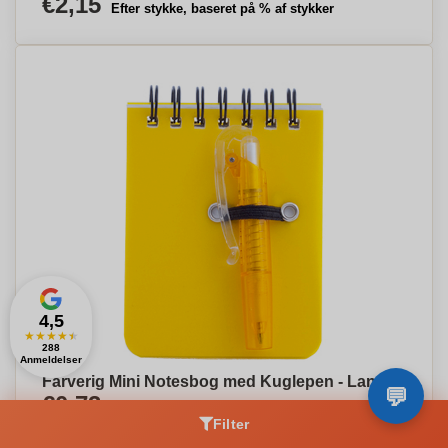
€2,15
Efter stykke, baseret på % af stykker
4,5
★
★
★
★
★
288
Anmeldelser
Farverig Mini Notesbog med Kuglepen - Langå
€0,73
Efter stykke, baseret på % af stykker
Filter