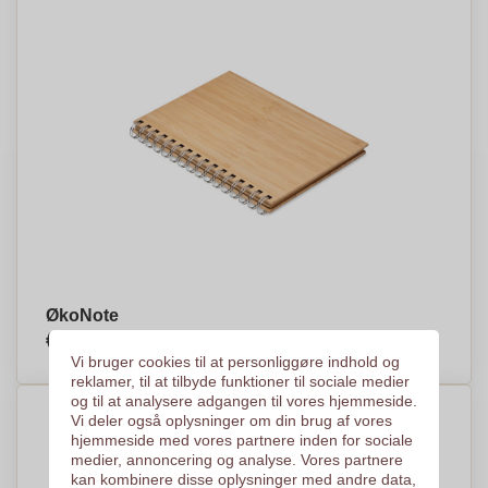
ØkoNote
€4,92
Efter stykke, baseret på % af stykker
Vi bruger cookies til at personliggøre indhold og
reklamer, til at tilbyde funktioner til sociale medier
og til at analysere adgangen til vores hjemmeside.
Vi deler også oplysninger om din brug af vores
hjemmeside med vores partnere inden for sociale
medier, annoncering og analyse. Vores partnere
kan kombinere disse oplysninger med andre data,