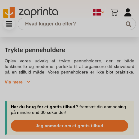
Trykte penneholdere
Oplev vores udvalg af trykte penneholdere, der er både
funktionelle og moderne, perfekte til at organisere dit skrivebord
på en stilfuld måde. Vores penneholdere er ikke blot praktiske,
men også et velegnet tilbehør, der fremhæver dit brand. De fås i
Vis mere
forskellige farver og materialer, inklusive genvundet aluminium og
PU læder, hvilket gør dem både slidstærke og miljøvenlige. Med
en matte finish og et stilfuldt design, er disse penneholdere ideelle
til både kontorbrug og hjemmebrug. Hver penneholder kan
tilpasses med dit logo, hvilket gør dem til den perfekte gaveæske
Har du brug for et gratis tilbud?
fremsæt din anmodning
til lejligheder med gavegiveri. Vores sortiment inkluderer
på mindre end 30 sekunder!
kuglepenne og fyldepenne, som leveres i en flot swiss peak
gaveæske, der sikrer en høj kvalitet og pakket med omhu. For
Jeg anmoder om et gratis tilbud
dem, der ønsker en mere professionel og pålidelig løsning,
tilbyder vi penneholdere i rustfrit stål, der garanterer en altid