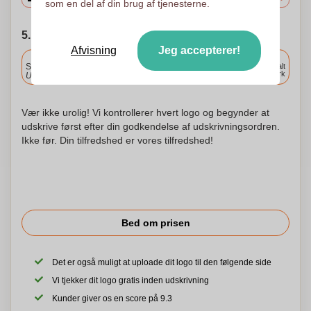
som en del af din brug af tjenesterne.
5. Vælg forsendelsesdato
Afvisning
Jeg accepterer!
Inkluderet
Standard levering
Levering overalt
i Danmark
Upload og godkend dine filer i morgen før 9:30.
Vær ikke urolig! Vi kontrollerer hvert logo og begynder at
udskrive først efter din godkendelse af udskrivningsordren.
Ikke før. Din tilfredshed er vores tilfredshed!
Bed om prisen
Det er også muligt at uploade dit logo til den følgende side
Vi tjekker dit logo gratis inden udskrivning
Kunder giver os en score på 9.3