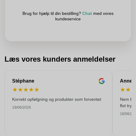
Brug for hjælp til din bestilling?
Chat
med vores
kundeservice
Læs vores kunders anmeldelser
Stéphane
Anne-M
★
★
★
★
★
★
★
Korrekt opfølgning og produkter som forventet
Nem best
flot tryk!
19/06/2026
18/06/20