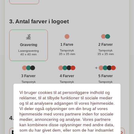
hovedtelefon.
3. Antal farver i logoet
1 Farve
2 Farver
Gravering
Tampotryk
Tampotryk
Lasergravering
35 x 35 mm
35 x 35 mm
40 x 40 mm
3 Farver
4 Farver
5 Farver
Tampotryk
Tampotryk
Tampotryk
35 x 35 mm
35 x 35 mm
35 x 35 mm
Vi bruger cookies til at personliggøre indhold og
reklamer, til at tilbyde funktioner til sociale medier
Brug for hjælp?
Hjælp mig med at vælge
og til at analysere adgangen til vores hjemmeside.
Vi deler også oplysninger om din brug af vores
hjemmeside med vores partnere inden for sociale
4. Vælg mængden
medier, annoncering og analyse. Vores partnere
kan kombinere disse oplysninger med andre data,
som du har givet dem, eller som de har indsamlet