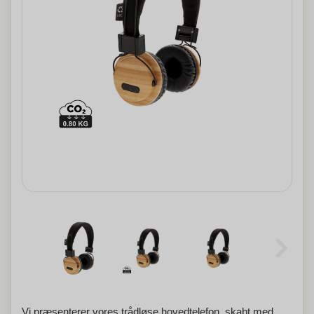
Vi præsenterer vores trådløse hovedtelefon, skabt med