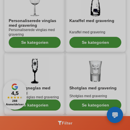
Personaliserede vinglas
Karaffel med gravering
med gravering
Personaliserede vinglas med
Karaffel med gravering
gravering
Se kategorien
Se kategorien
Champagneglas med
Shotglas med gravering
gravering
4,5
Shotglas med gravering
Champagneglas med gravering
★
★
★
★
★
288
Anmeldelser
Se kategorien
Se kategorien
Filter