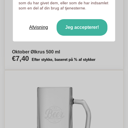
som du har givet dem, eller som de har indsamlet
som en del af din brug af tjenesterne.
Afvisning
Jeg accepterer!
Oktober Ølkrus 500 ml
€7,40
Efter stykke, baseret på % af stykker