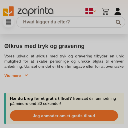
Ølkrus med tryk og gravering
Vores udvalg af ølkrus med tryk og gravering tilbyder en unik
mulighed for at skabe personlige og unikke ølglas til enhver
anledning. Uanset om det er til en firmagave eller for at overraske
et familiemedlem, kan du være sikker på at finde produkter af
Vis mere
højeste kvalitet. Ølkrus af glas er velegnede til både hverdag og
fest, og de kan graveres med logo, navn eller billede, så du kan få
dit personlige ølkrus med gravering.Disse ølglas med tekst og
logo kan rumme omkring 50 cl og er perfekte til at nyde en kold øl
med stilk. Vores brede udvalg af ølglas inkluderer også lækre
Har du brug for et gratis tilbud?
fremsæt din anmodning
ølglas med gravering, der kan tåle opvaskemaskine, hvilket gør
på mindre end 30 sekunder!
dem praktiske og holdbare. Du kan vælge mellem forskellige
slags graveringer, såsom lasergravering eller indgravering, for at
Jeg anmoder om et gratis tilbud
gøre gaven helt unik og personlig.Hos os kan du vælge imellem
mange forskellige muligheder for at tilføje dit eget design til glas,