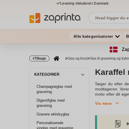
Levering inkluderet i Danmark
Alle kategorisatorer
B
Zap
Tilbage
Glas og krus
Glas til gravering og tryk
Karaffel
KATEGORIER
Søger du efter de
Champagneglas med
modtageren. Vores 
gravering
motiv efter dit eg
andre drikkevarer o
Digestifglas med
Vis mere
produkter tilbyder 
gravering
eller fødselsdag. 
Gravere whiskyglas
Skulle du have bru
perfekte gave til 
Personaliserede
H
vinglas med gravering