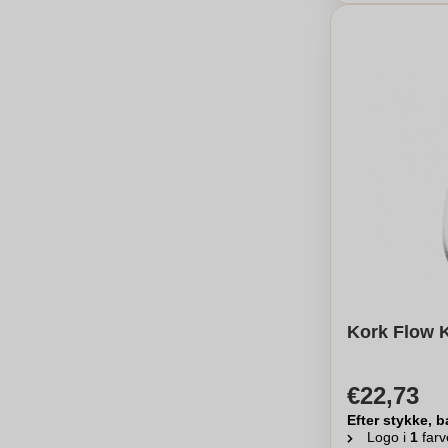
Kork Flow 
€22,73
Efter stykke, b
Logo i
1
farv