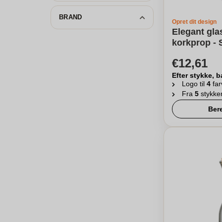
BRAND
Opret dit design
Elegant gla
korkprop - 
€12,61
Efter stykke, b
Logo til
4
far
Fra
5
stykke
Ber