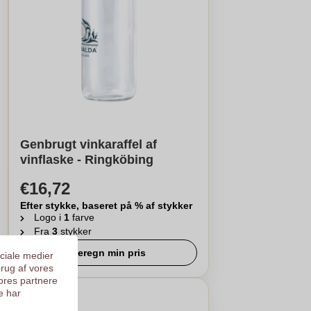
Genbrugt vinkaraffel af
vinflaske - Ringköbing
€16,72
Efter stykke, baseret på % af stykker
Logo i
1
farve
Fra
3
stykker
Beregn min pris
ociale medier
brug af vores
ores partnere
e har