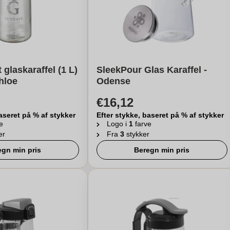
glaskaraffel (1 L)
SleekPour Glas Karaffel -
hloe
Odense
€16,12
aseret på % af stykker
Efter stykke, baseret på % af stykker
e
Logo i
1
farve
er
Fra
3
stykker
egn min pris
Beregn min pris