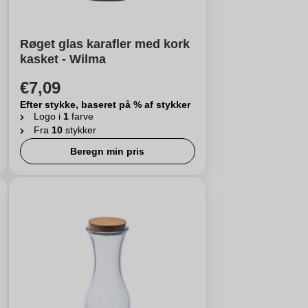
Røget glas karafler med kork
kasket - Wilma
€7,09
Efter stykke, baseret på % af stykker
Logo i
1
farve
Fra
10
stykker
Beregn min pris