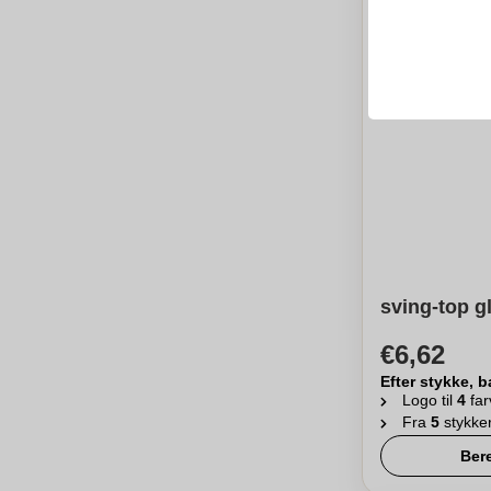
sving-top gl
€6,62
Efter stykke, b
Logo til
4
far
Fra
5
stykke
Ber