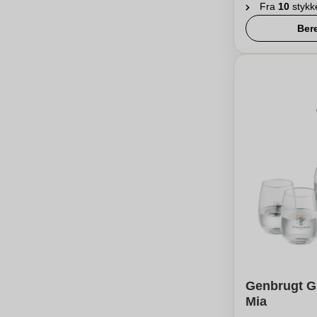
Fra
10
stykk
Ber
Genbrugt Gl
Mia