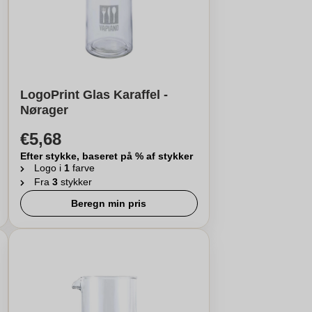
LogoPrint Glas Karaffel -
Nørager
€5,68
Efter stykke, baseret på % af stykker
Logo i
1
farve
Fra
3
stykker
Beregn min pris