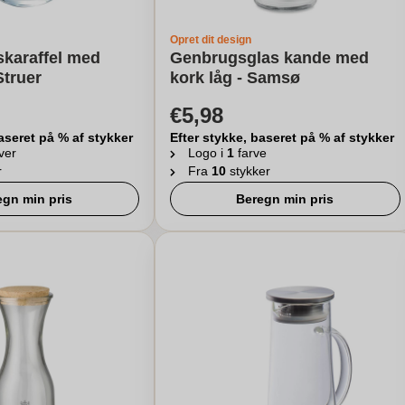
Opret dit design
skaraffel med
Genbrugsglas kande med
Struer
kork låg - Samsø
€5,98
aseret på % af stykker
Efter stykke, baseret på % af stykker
ver
Logo i
1
farve
r
Fra
10
stykker
egn min pris
Beregn min pris