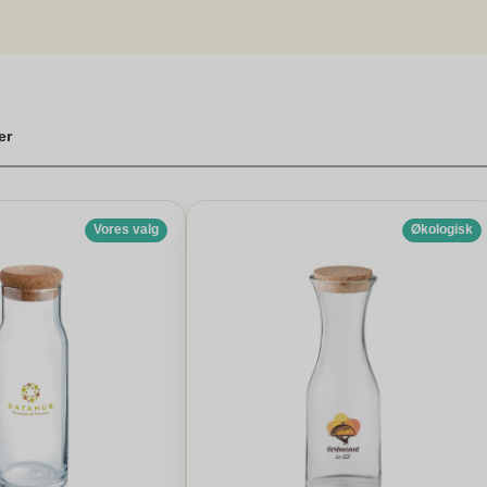
ering
er
Vores valg
Økologisk