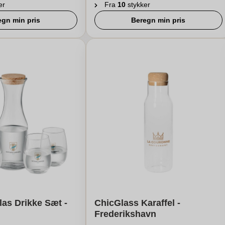
er
Fra
10
stykker
egn min pris
Beregn min pris
as Drikke Sæt -
ChicGlass Karaffel -
Frederikshavn