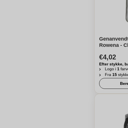
Genanvendt 
Rowena - C
€4,02
Efter stykke, b
Logo i
1
farv
Fra
15
stykk
Ber