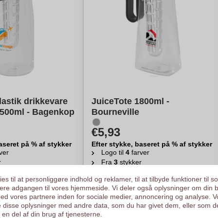
lastik drikkevare
JuiceTote 1800ml -
2500ml - Bagenkop
Bourneville
€5,93
aseret på % af stykker
Efter stykke, baseret på % af stykker
ver
Logo til
4
farver
r
Fra
3
stykker
egn min pris
Beregn min pris
es til at personliggøre indhold og reklamer, til at tilbyde funktioner til s
ysere adgangen til vores hjemmeside. Vi deler også oplysninger om din 
d vores partnere inden for sociale medier, annoncering og analyse. V
 disse oplysninger med andre data, som du har givet dem, eller som d
en del af din brug af tjenesterne.