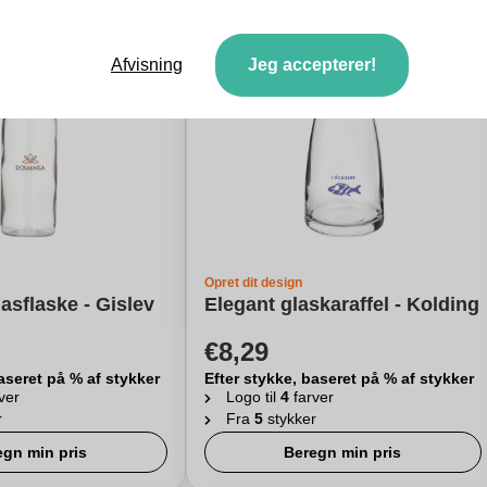
Afvisning
Jeg accepterer!
Opret dit design
asflaske - Gislev
Elegant glaskaraffel - Kolding
€8,29
aseret på % af stykker
Efter stykke, baseret på % af stykker
ver
Logo til
4
farver
r
Fra
5
stykker
egn min pris
Beregn min pris