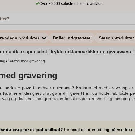
Over 30.000 salgsfremmende artikler
randede produkter
Briller indgraveret
Sæsonprodukter
rinta.dk er specialist i trykte reklameartikler og giveaways
ning
Karaffel med gravering
 med gravering
n perfekte gave til enhver anledning? En karaffel med gravering er en
karafler er designet til at gøre din gave til en du holder af, både pe
et valg og designet med præcision for at skabe en smuk og minderig g
g findes i forskellige størrelser som 50 cl, 100 cl og 1 l. Bestil i dag
et flot udvalg af karafler med høj kvalitet og flotte graveringer, der ka
Med vores hurtige levering kan du være sikker på, at din karaffel med g
g for hjælp eller har spørgsmål, er vores kundeservice klar til at k
en du holder af. Overrask din modtager med en personlig gave, der vil sk
ar du brug for et gratis tilbud?
fremsæt din anmodning på mindre e