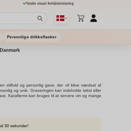
Gratis visuel forhåndsvisning
Personlige drikkeflasker
 i Danmark
 stilfuld og personlig gave, der vil blive værdsat af
rsonlig og unik. Graveringen kan indeholde tekst eller
ave. Karaflerne kan bruges til at servere vin og mange
, og nyd fri fragt og hurtig levering på din ordre. Vores
n tilpasse enhver speciel anledning som bryllup, jubilæum
ravering vil blive leveret i tide og i sikker emballage.
ontakte dig. Så tag et kig på vores udvalg og find den
abe minder for livet.
nd 30 sekunder!