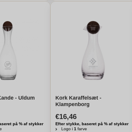
Kande - Uldum
Kork Karaffelsæt -
Klampenborg
€16,46
aseret på % af stykker
Efter stykke, baseret på % af stykker
e
Logo i
1
farve