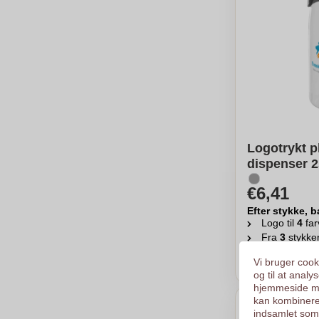
Logotrykt p
dispenser 
€6,41
Efter stykke, b
Logo til
4
far
Fra
3
stykke
Ber
Vi bruger cooki
og til at anal
hjemmeside me
kan kombinere
indsamlet som 