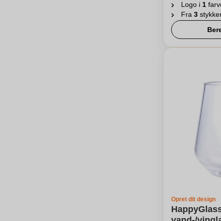
Logo i
1
farv
Fra
3
stykke
Ber
Opret dit design
HappyGlass
vand-/vingl