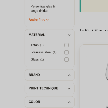
stil", er vores gr
online hos os, hv
Personlige glas til
personlig og mind
lange drikke
præsentation til 
personlige gaver, d
Andre filtre
Personaliserede v
1 - 48 på 70 artikl
MATERIAL
Tritan
(1)
Stainless steel
(1)
Glass
(1)
BRAND
PRINT TECHNIQUE
COLOR