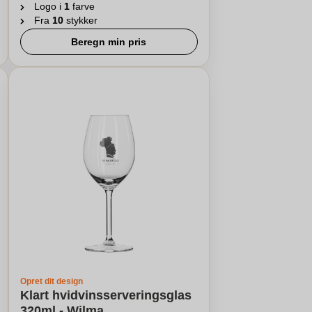
Logo i
1
farve
Fra
10
stykker
Beregn min pris
Opret dit design
Klart hvidvinsserveringsglas
320ml - Wilma