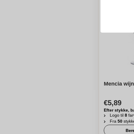
Mencia wijn
€5,89
Efter stykke, b
Logo til
8
far
Fra
50
stykk
Ber