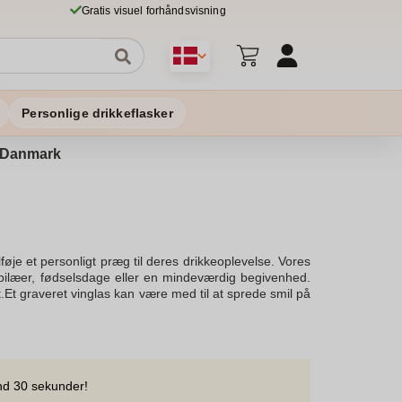
Gratis visuel forhåndsvisning
Personlige drikkeflasker
 i Danmark
øje et personligt præg til deres drikkeoplevelse. Vores
jubilæer, fødselsdage eller en mindeværdig begivenhed.
rigt.Et graveret vinglas kan være med til at sprede smil på
lbyder et stort udvalg af vinglas, herunder hvidvinsglas
de "tid til at drikke vin" med stil.Når du handler online
ring direkte til din adresse. Vores graveringer er udført
ere mindeværdig ved at vælge personlige hilsener eller
ersonlige Spiegelau hvidvinsglas med gravering, kan du
nd 30 sekunder!
 af en særlig dag eller blot for at nyde "drikke vin med