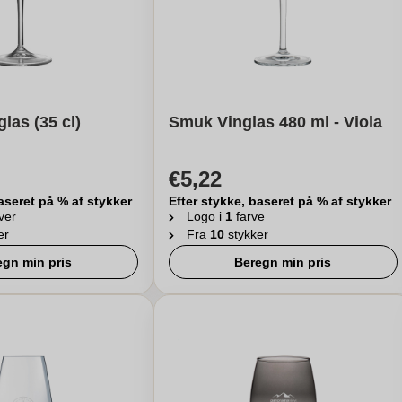
las (35 cl)
Smuk Vinglas 480 ml - Viola
€5,22
aseret på % af stykker
Efter stykke, baseret på % af stykker
ver
Logo i
1
farve
er
Fra
10
stykker
egn min pris
Beregn min pris