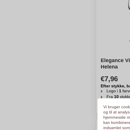
Elegance Vi
Helena
€7,96
Efter stykke, b
Logo i
1
farv
Fra
10
stykk
Ber
Vi bruger cooki
og til at anal
hjemmeside me
kan kombinere
indsamlet som 