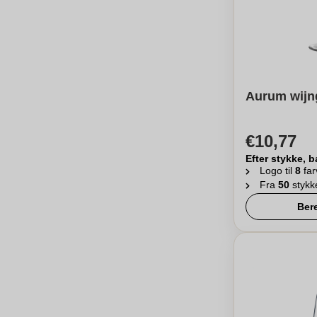
Aurum wijng
€10,77
Efter stykke, b
Logo til
8
far
Fra
50
stykk
Ber