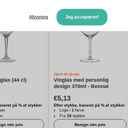
Afvisning
Jeg accepterer!
Opret dit design
glas (44 cl)
Vinglas med personlig
design 370ml - Bonnat
€5,13
aseret på % af stykker
Efter stykke, baseret på % af stykker
ver
Logo i
1
farve
er
Fra
10
stykker
egn min pris
Beregn min pris