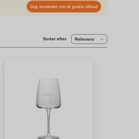
ligheden ved at købe personligt Spiegelau hvidvinsglas
Jeg anmoder om et gratis tilbud
ng uden problemer. Graveringen gør gaven endnu mere
men også husket.Lad graveringen tilføje den perfekte
r dine særlige dage endnu mere specielle ved at give
Sorter efter
Relevans