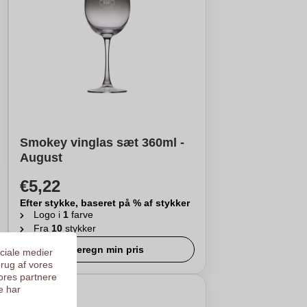
Smokey vinglas sæt 360ml -
August
€5,22
Efter stykke, baseret på % af stykker
Logo i
1
farve
Fra
10
stykker
Beregn min pris
ociale medier
brug af vores
ores partnere
e har