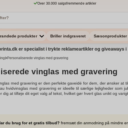
Over 30.000 salgsfremmende artikler
randede produkter
Briller indgraveret
Sæsonprodukter
rinta.dk er specialist i trykte reklameartikler og giveaways
ning
Personaliserede vinglas med gravering
iserede vinglas med gravering
nglas med gravering er den perfekte gaveidé for dem, der ønsker at tilf
au hvidvinsglas med gravering er ideelle til særlige lejligheder som 
r dig at tilføje dit eget valg af tekst, hvilket gør hvert glas unikt og va
en og tilføjer et strejf af elegance til enhver middag eller fest. Vi ti
n tekst kan vælges, og personaliserede vinglas, der er perfekte til at ny
e bekymre dig om levering eller leveringstid, da vi tilbyder hurtig leve
lket sikrer, at din gave bliver et mesterværk. Gør hver gave endnu m
er til lejligheden.Gravering – egen tekst kan tilføjes, og med vores p
ar du brug for et gratis tilbud?
fremsæt din anmodning på mindre e
r både stilfuld og med mening. Uanset om det er til vinsmagning, fejring