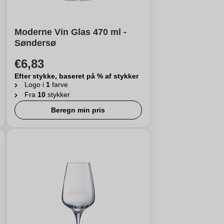
Moderne Vin Glas 470 ml -
Søndersø
€6,83
Efter stykke, baseret på % af stykker
Logo i
1
farve
Fra
10
stykker
Beregn min pris