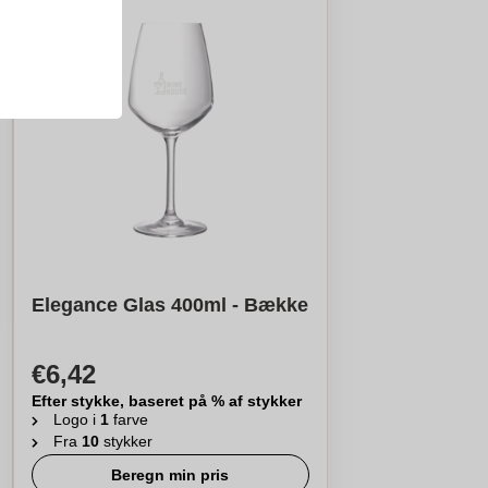
Elegance Glas 400ml - Bække
€6,42
Efter stykke, baseret på % af stykker
Logo i
1
farve
Fra
10
stykker
Beregn min pris