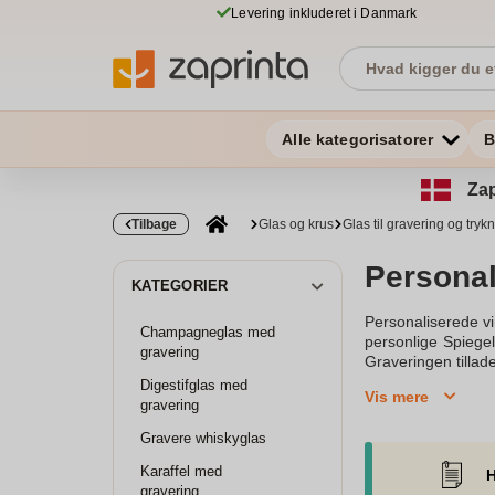
Levering inkluderet i Danmark
Alle kategorisatorer
B
Zap
Tilbage
Glas og krus
Glas til gravering og tryk
Personal
KATEGORIER
Personaliserede vi
Champagneglas med
personlige Spiegel
gravering
Graveringen tillade
læben hos modtager
Digestifglas med
Vis mere
med gravering – ege
gravering
hos os, skal du ikk
Gravere whiskyglas
med præcision, hvi
symboler, der pass
Karaffel med
H
give en gave, der e
gravering