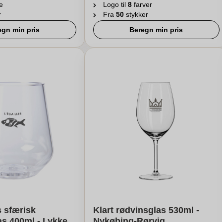
e
Logo til
8
farver
r
Fra
50
stykker
egn min pris
Beregn min pris
 sfærisk
Klart rødvinsglas 530ml -
as 400ml - Lykke
Nykøbing-Rørvig