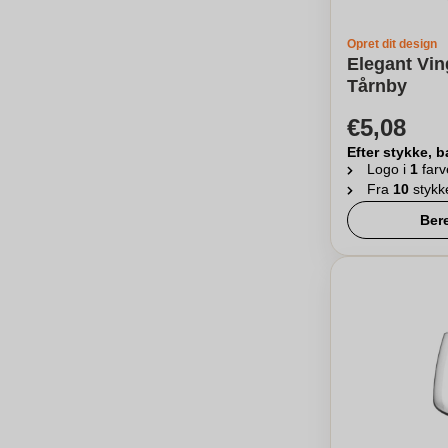
Opret dit design
Elegant Vin
Tårnby
€5,08
Efter stykke, b
Logo i
1
farv
Fra
10
stykk
Ber