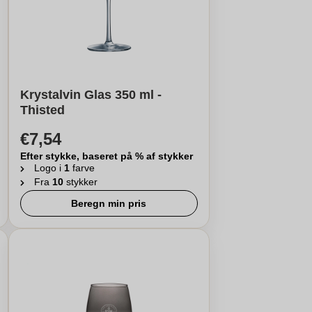
Krystalvin Glas 350 ml -
Thisted
€7,54
Efter stykke, baseret på % af stykker
Logo i
1
farve
Fra
10
stykker
Beregn min pris