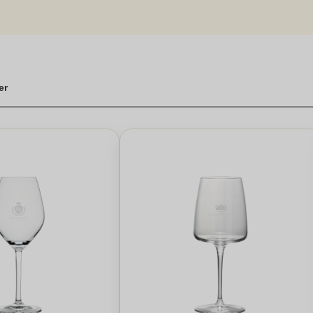
averede glas den perfekte løsning for enhver vinelsker.Oplev bekvemme
or du kan vælge fra et bredt udvalg af produkter og sikre leveri
eværdig, hvilket sikrer, at dine gaveidéer ikke kun bliver værdsat 
din gave, og gør det til en unik og omtanke gave, der varer ved. Gø
er virkelig betyder noget."
inglas med gravering
er