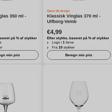
Opret dit design
glas 350 ml -
Klassisk Vinglas 370 ml -
Ulfborg-Vemb
€4,99
aseret på % af stykker
Efter stykke, baseret på % af stykker
e
Logo i
1
farve
er
Fra
10
stykker
egn min pris
Beregn min pris