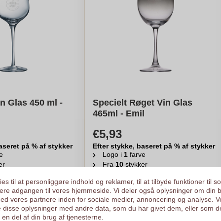
n Glas 450 ml -
Specielt Røget Vin Glas
465ml - Emil
€5,93
aseret på % af stykker
Efter stykke, baseret på % af stykker
e
Logo i
1
farve
er
Fra
10
stykker
egn min pris
Beregn min pris
es til at personliggøre indhold og reklamer, til at tilbyde funktioner til s
ysere adgangen til vores hjemmeside. Vi deler også oplysninger om din 
d vores partnere inden for sociale medier, annoncering og analyse. V
 disse oplysninger med andre data, som du har givet dem, eller som d
en del af din brug af tjenesterne.