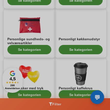
Se kategorien
Se kategorien
Personlige sundheds- og
Personligt køkkenudstyr
velværeartikler
Se kategorien
Se kategorien
4,5
★
★
★
★
★
288
Skrivetasker med tryk
Personligt kaffekrus
Anmeldelser
Se kategorien
Se kategorien
Filter