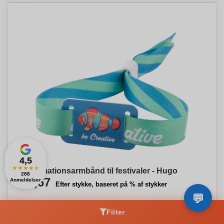
4,5
★
★
★
★
★
Sublimationsarmbånd til festivaler - Hugo
288
€0,67
Anmeldelser
Efter stykke, baseret på % af stykker
Filter