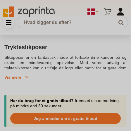
Trykteslikposer
Slikeposer er en fantastisk måde at forkæle dine kunder på og
skabe en mindeværdig oplevelse. Med vores udvalg af
trykteslikposer kan du tilføje dit logo eller motiv for at gøre dem
unikke og mindeværdige. Vælg mellem forskellige typer slik
Vis mere
inklusiv vingummi, bolcher, og tyggegummi, og gør dem til en del
af din markedsføringsstrategi. Ideelle til messer, receptioner eller
enhver lejlighed, disse stilfulde slikposer er perfekte som
reklamegaver.Vores slikposer med logo giver dig mulighed for
nem online bestilling, så du kan imødekomme dine kunder og
Har du brug for et gratis tilbud?
fremsæt din anmodning
potentielle kunder hurtigt. Med hurtig levering og muligheden for
på mindre end 30 sekunder!
at få dit firmalogo trykt på forsiden, kan du sprede dit brand
effektivt og bringe glæde til modtagerne. Vælg mellem flere
Jeg anmoder om et gratis tilbud
varianter af slik, som vingummibamser og pebermynte, der kan
tilpasses med dit logo eller motiv.Slikeposerne kan bruges til