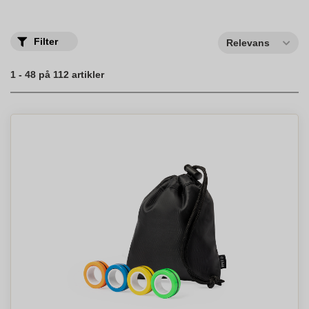
levering
og en bred vifte af
anti stress produkter
, er der noget
for hver
person
. Vores
kunder
nyder godt af de
afslappende
og
afstressende
effekter
, som disse produkter tilbyder.
Køb
nu og
oplev en
afstressende virkning
ved at
klemme
en
blød
og
Filter
Relevans
farverig
anti-stress bold
.
1 - 48 på 112 artikler