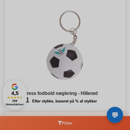
4,5
Anti-stress fodbold nøglering - Hillerød
★
★
★
★
★
€1,11
Efter stykke, baseret på % af stykker
288
Anmeldelser
Filter