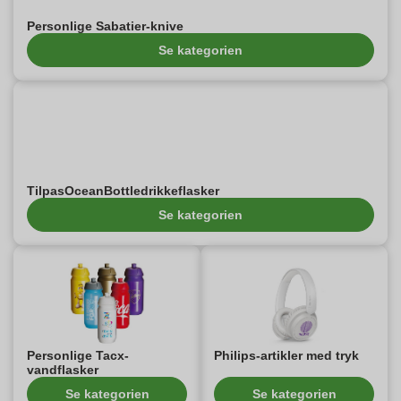
Personlige Sabatier-knive
Se kategorien
TilpasOceanBottledrikkeflasker
Se kategorien
Personlige Tacx-
Philips-artikler med tryk
vandflasker
Se kategorien
Se kategorien