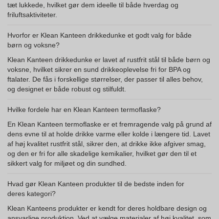
tæt lukkede, hvilket gør dem ideelle til både hverdag og
friluftsaktiviteter.
Hvorfor er Klean Kanteen drikkedunke et godt valg for både
børn og voksne?
Klean Kanteen drikkedunke er lavet af rustfrit stål til både børn og
voksne, hvilket sikrer en sund drikkeoplevelse fri for BPA og
ftalater. De fås i forskellige størrelser, der passer til alles behov,
og designet er både robust og stilfuldt.
Hvilke fordele har en Klean Kanteen termoflaske?
En Klean Kanteen termoflaske er et fremragende valg på grund af
dens evne til at holde drikke varme eller kolde i længere tid. Lavet
af høj kvalitet rustfrit stål, sikrer den, at drikke ikke afgiver smag,
og den er fri for alle skadelige kemikalier, hvilket gør den til et
sikkert valg for miljøet og din sundhed.
Hvad gør Klean Kanteen produkter til de bedste inden for
deres kategori?
Klean Kanteens produkter er kendt for deres holdbare design og
ansvarlige produktion. Ved at vælge materialer af høj kvalitet, som