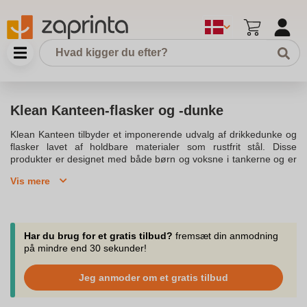
Klean Kanteen-flasker og -dunke
Klean Kanteen tilbyder et imponerende udvalg af drikkedunke og
flasker lavet af holdbare materialer som rustfrit stål. Disse
produkter er designet med både børn og voksne i tankerne og er
perfekte til både hverdagsbrug og friluftsaktiviteter. Klean Kanteen
Vis mere
flasker er kendt for deres høje kvalitet og smarte design, der gør
dem til et populært valg for dem, der søger genanvendelige
alternativer til plastikflasker.Klean Kanteens produkter er helt fri
for BPA og andre skadelige stoffer, hvilket gør dem til et sundt
valg for både mennesker og miljø. Flaskerne, som fås i forskellige
Har du brug for et gratis tilbud?
fremsæt din anmodning
størrelser som 355ml og designet til at passe perfekt i enhver
på mindre end 30 sekunder!
situation, er udstyret med praktiske café caps og låger, der sikrer
nem drikkeoplevelse. TKWide serien er især populær blandt dem,
Jeg anmoder om et gratis tilbud
der ønsker en robust og stilfuld vandflaske.Disse drikkedunke og
flasker er fremstillet med omtanke for miljøet og tilbyder en bred