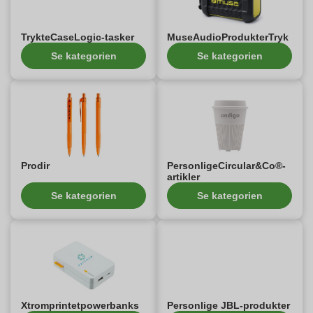
TrykteCaseLogic-tasker
MuseAudioProdukterTryk
Se kategorien
Se kategorien
Prodir
PersonligeCircular&Co®-
artikler
Se kategorien
Se kategorien
Xtromprintetpowerbanks
Personlige JBL-produkter