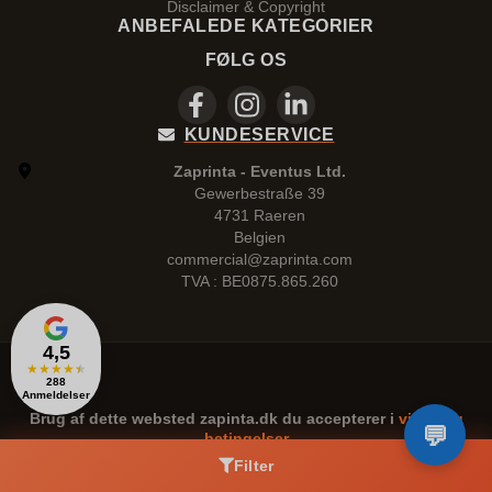
Disclaimer & Copyright
ANBEFALEDE KATEGORIER
FØLG OS
KUNDESERVICE
Zaprinta - Eventus Ltd.
Gewerbestraße 39
4731 Raeren
Belgien
commercial@zaprinta.com
TVA : BE0875.865.260
4,5
★
★
★
★
★
288
Anmeldelser
Brug af dette websted
zapinta.dk
du accepterer i
vilkår og
betingelser
Filter
for at hjælpe dig bedre,
zaprinta.it
brug i
cookies
-
Privacy