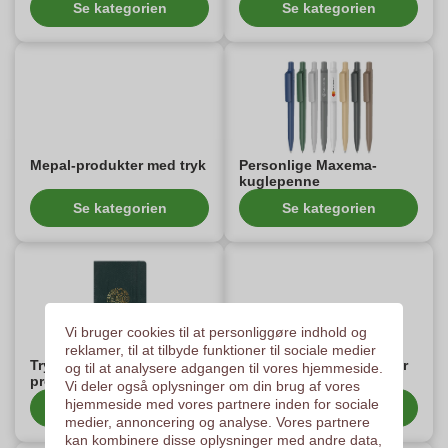
Se kategorien
Se kategorien
Mepal-produkter med tryk
Personlige Maxema-
kuglepenne
Se kategorien
Se kategorien
Vi bruger cookies til at personliggøre indhold og
reklamer, til at tilbyde funktioner til sociale medier
TrykteMoleskine®-
Stabilo Boss®-produkter
og til at analysere adgangen til vores hjemmeside.
produkter
med print
Vi deler også oplysninger om din brug af vores
hjemmeside med vores partnere inden for sociale
Se kategorien
Se kategorien
medier, annoncering og analyse. Vores partnere
kan kombinere disse oplysninger med andre data,