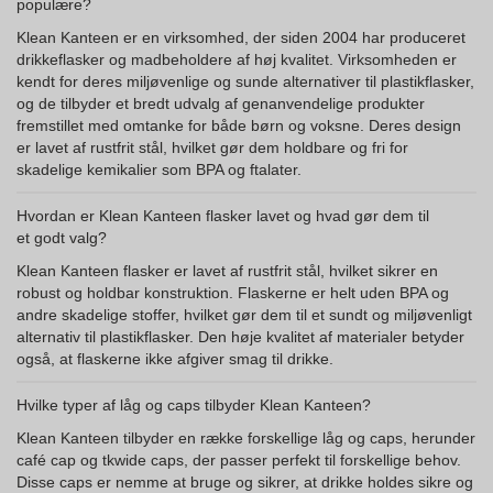
populære?
Klean Kanteen er en virksomhed, der siden 2004 har produceret
drikkeflasker og madbeholdere af høj kvalitet. Virksomheden er
kendt for deres miljøvenlige og sunde alternativer til plastikflasker,
og de tilbyder et bredt udvalg af genanvendelige produkter
fremstillet med omtanke for både børn og voksne. Deres design
er lavet af rustfrit stål, hvilket gør dem holdbare og fri for
skadelige kemikalier som BPA og ftalater.
Hvordan er Klean Kanteen flasker lavet og hvad gør dem til
et godt valg?
Klean Kanteen flasker er lavet af rustfrit stål, hvilket sikrer en
robust og holdbar konstruktion. Flaskerne er helt uden BPA og
andre skadelige stoffer, hvilket gør dem til et sundt og miljøvenligt
alternativ til plastikflasker. Den høje kvalitet af materialer betyder
også, at flaskerne ikke afgiver smag til drikke.
Hvilke typer af låg og caps tilbyder Klean Kanteen?
Klean Kanteen tilbyder en række forskellige låg og caps, herunder
café cap og tkwide caps, der passer perfekt til forskellige behov.
Disse caps er nemme at bruge og sikrer, at drikke holdes sikre og