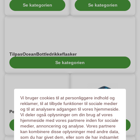
Se kategorien
Se kategorien
TilpasOceanBottledrikkeflasker
Se kategorien
Vi bruger cookies til at personliggøre indhold og
reklamer, til at tilbyde funktioner til sociale medier
og til at analysere adgangen til vores hjemmeside.
Personlige BIC-artikler
Personlige FreshRebel-
Vi deler også oplysninger om din brug af vores
artikler
hjemmeside med vores partnere inden for sociale
Se kategorien
Se kategorien
medier, annoncering og analyse. Vores partnere
kan kombinere disse oplysninger med andre data,
som du har givet dem, eller som de har indsamlet