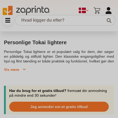
Personlige Tokai lightere
Personlige Tokai lightere er et populært valg for dem, der søger
en pålidelig og stilfuld lighter. Den klassiske engangsligther med
hjul og flint tænding er både praktisk og funktionel, hvilket gør den
ideel til både daglig brug og specielle lejligheder. Med en let
Vis mere
tænding og en solid konstruktion kan disse lightere holde til
længerevarende brug. De fås i forskellige farver som gul, blå, og
orange, hvilket gør det nemt at vælge en farve, der passer til dine
personlige præferencer.Vores personlige Tokai lightere er
designet med kundernes behov i tankerne, og de tilbyder en god
Har du brug for et gratis tilbud?
fremsæt din anmodning
kombination af stil og funktionalitet. Du kan nemt bestille disse
på mindre end 30 sekunder!
lightere, som kommer i pakker á 50 stk, hvilket gør dem både
prisvenlige og praktiske til forskellige formål. De er altid en god
Jeg anmoder om et gratis tilbud
investering, uanset om du er på udkig efter en reklamelighter med
logo eller en god engangslighter til privat brug.Med en hurtig