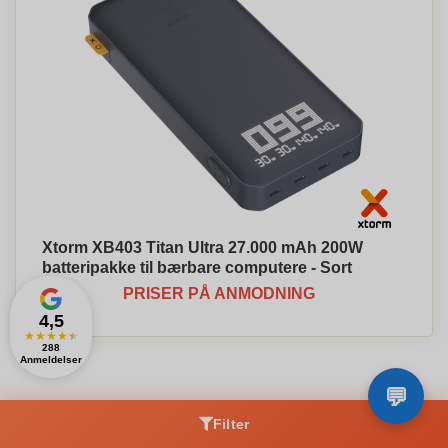
Xtorm XB403 Titan Ultra 27.000 mAh 200W
batteripakke til bærbare computere - Sort
PRISER PÅ ANMODNING
4,5
★
★
★
★
★
288
Anmeldelser
Filter