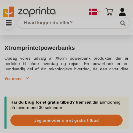
Xtromprintetpowerbanks
Opdag vores udvalg af Xtorm powerbank produkter, der er
perfekte til både hverdag og rejser. En powerbank er en
uundværlig del af din teknologiske hverdag, da den giver dine
gadgets den nødvendige energi til at holde sig opladet. Xtorm
Vis mere
powerbank er designet med den nyeste teknologi, hvilket sikrer
en pålidelig opladning hver gang. Med kapacitet på op til 10.000
mah fra Xtorm hos Proshop, kan du finde powerbanks, der passer
til dine behov, uanset om det er til smartphone eller tablet.Vores
Xtorm powerbanks er tilgængelige i forskellige designs og
Har du brug for et gratis tilbud?
fremsæt din anmodning
kapaciteter, så du kan vælge den powerbank, der passer bedst til
på mindre end 30 sekunder!
din stil og behov. Du kan også finde powerbank sort, der er stilfuld
og praktisk at have med på farten. Xtorm powerbank med PD
Jeg anmoder om et gratis tilbud
20W 10000mah sikrer hurtig opladning af flere enheder på én
gang, hvilket gør den til et vigtigt værktøj for dem, der ønsker at