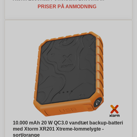
PRISER PÅ ANMODNING
10.000 mAh 20 W QC3.0 vandtæt backup-batteri
med Xtorm XR201 Xtreme-lommelygte -
sort/orange