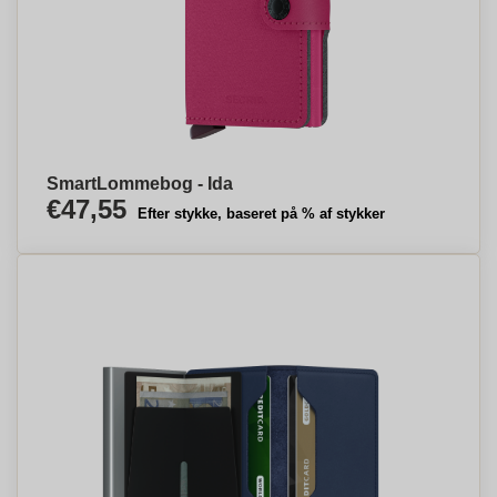
funktionalitet. Sammenligne priser og finde den rigtige løsning til
dine behov. Beskyt dine kort og opbevare dem sikkert med en
secrid kortholder. Se vores udvalg online og find den rigtige model
til dine personlige præferencer. Vores produkter tilbyder ofte rfid
and beskyttelse, så dine kort ved hånden altid er beskyttet mod
uønsket scanning. Vælge den rigtige model til dine personlige
præferencer og sikre, at dine kort ved hånden altid er let
tilgængelige og beskyttet mod bøjning og tyveri. Se vårt udvalg
online og find den rigtige model til dine personlige præferencer.
SmartLommebog - Ida
Vores produkter er designet til at beskytte dine kort mod bøjning
€47,55
og tyveri, samtidig med at de bevarer deres stilfulde udseende.
Efter stykke, baseret på % af stykker
Se vårt udvalg online og find den rigtige model til dine personlige
præferencer. Med vores produkter kan du vælge mellem
forskellige farver og stilarter, der passer til dine behov og sikre, at
dine kort ved hånden altid er let tilgængelige og beskyttet mod
bøjning og tyveri. Se vårt udvalg online for at finde den rigtige
model til dine personlige præferencer. Vores produkter er lavet af
læderet, som er et naturmateriale, der opretholder både stil og
funktionalitet. Sammenligne priser og finde den rigtige løsning til
dine behov.