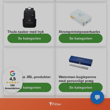
Thule-tasker med tryk
Xtromprintetpowerbanks
Se kategorien
Se kategorien
Personlige JBL-produkter
Waterman-kuglepenne
4,5
med personligt præg
★
★
★
★
★
288
Se kategorien
Se kategorien
Anmeldelser
Filter