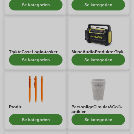
Se kategorien
Se kategorien
TrykteCaseLogic-tasker
MuseAudioProdukterTryk
Se kategorien
Se kategorien
Prodir
PersonligeCircular&Co®-
artikler
Se kategorien
Se kategorien