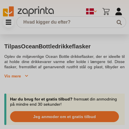
TilpasOceanBottledrikkeflasker
Oplev de miljøvenlige Ocean Bottle drikkeflasker, der er ideelle til
at holde dine drikkevarer varme eller kolde i længere tid. Disse
flasker, fremstillet af genanvendt rustfrit stål og plast, tilbyder en
bæredygtig løsning til din daglige hydrering. Med en kapacitet på
Vis mere
500 ml er Ocean Bottle både en pålidelig vandflaske og en stilfuld
termoflaske. Den vakuumisolerede konstruktion sikrer, at dine
drikkevarer forbliver varme i op til otte timer og kolde i op til atten
timer, så uanset vejret, er dine drikkevarer altid ved den rette
temperatur.Ocean Bottle flasker er genanvendelige og lette at
Har du brug for et gratis tilbud?
fremsæt din anmodning
rengøre, selv i opvaskemaskinen. Hver genopfyldning bidrager til
på mindre end 30 sekunder!
at indsamle 1.000 plastflasker for at forbedre levevilkårene i
kystsamfund, hvilket gør dem til en ansvarlig valg for dem, der
Jeg anmoder om et gratis tilbud
ønsker at reducere deres miljøpåvirkning. Deres robuste og
holdbare design, kombineret med en smarte NFC smart chip, gør