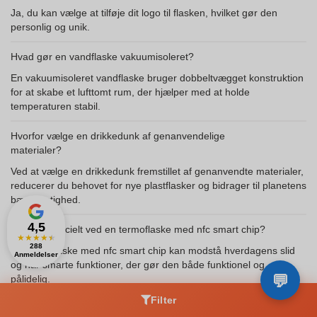
Ja, du kan vælge at tilføje dit logo til flasken, hvilket gør den
personlig og unik.
Hvad gør en vandflaske vakuumisoleret?
En vakuumisoleret vandflaske bruger dobbeltvægget konstruktion
for at skabe et lufttomt rum, der hjælper med at holde
temperaturen stabil.
Hvorfor vælge en drikkedunk af genanvendelige
materialer?
Ved at vælge en drikkedunk fremstillet af genanvendte materialer,
reducerer du behovet for nye plastflasker og bidrager til planetens
bæredygtighed.
4,5
Hvad er specielt ved en termoflaske med nfc smart chip?
★
★
★
★
★
288
En termoflaske med nfc smart chip kan modstå hverdagens slid
Anmeldelser
og har smarte funktioner, der gør den både funktionel og
pålidelig.
Filter
Hvordan bidrager ocean bottle til bæredygtighed?