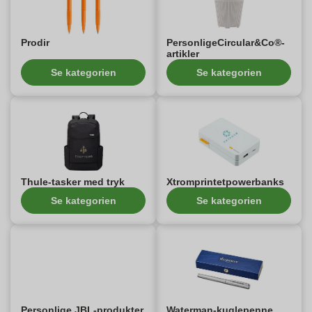
Prodir
PersonligeCircular&Co®-
artikler
Se kategorien
Se kategorien
Thule-tasker med tryk
Xtromprintetpowerbanks
Se kategorien
Se kategorien
Personlige JBL-produkter
Waterman-kuglepenne