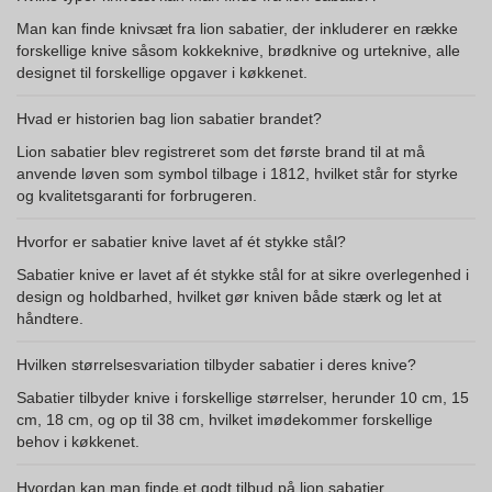
Man kan finde knivsæt fra lion sabatier, der inkluderer en række
forskellige knive såsom kokkeknive, brødknive og urteknive, alle
designet til forskellige opgaver i køkkenet.
Hvad er historien bag lion sabatier brandet?
Lion sabatier blev registreret som det første brand til at må
anvende løven som symbol tilbage i 1812, hvilket står for styrke
og kvalitetsgaranti for forbrugeren.
Hvorfor er sabatier knive lavet af ét stykke stål?
Sabatier knive er lavet af ét stykke stål for at sikre overlegenhed i
design og holdbarhed, hvilket gør kniven både stærk og let at
håndtere.
Hvilken størrelsesvariation tilbyder sabatier i deres knive?
Sabatier tilbyder knive i forskellige størrelser, herunder 10 cm, 15
cm, 18 cm, og op til 38 cm, hvilket imødekommer forskellige
behov i køkkenet.
Hvordan kan man finde et godt tilbud på lion sabatier