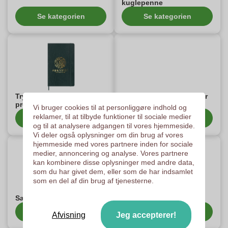
kuglepenne
Se kategorien
Se kategorien
TrykteMoleskine®-
Stabilo Boss®-produkter
produkter
med print
Vi bruger cookies til at personliggøre indhold og
reklamer, til at tilbyde funktioner til sociale medier
Se kategorien
Se kategorien
og til at analysere adgangen til vores hjemmeside.
Vi deler også oplysninger om din brug af vores
hjemmeside med vores partnere inden for sociale
medier, annoncering og analyse. Vores partnere
kan kombinere disse oplysninger med andre data,
som du har givet dem, eller som de har indsamlet
som en del af din brug af tjenesterne.
Samsonite-artikler
Wooosh-reklameartikler
Se kategorien
Se kategorien
Afvisning
Jeg accepterer!