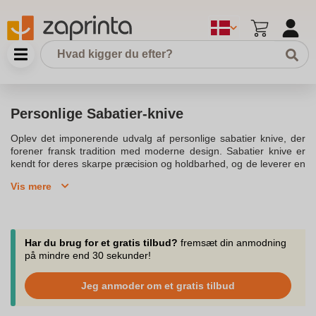
Personlige Sabatier-knive
Oplev det imponerende udvalg af personlige sabatier knive, der
forener fransk tradition med moderne design. Sabatier knive er
kendt for deres skarpe præcision og holdbarhed, og de leverer en
uovertruffen oplevelse i køkkenet. Med en historie der går tilbage
Vis mere
i 1812, er hver sabatier kniv et symbol på styrke og kvalitet. Lion
Sabatier, en af de mest anerkendte producenter, har i mere end
500 år leveret knive i højeste kvalitet. Knivene er smedede i ét
stykke rustfrit stål, hvilket sikrer optimal styrke og smidighed. De
franske lion sabatier knive er designet til at imødekomme enhver
Har du brug for et gratis tilbud?
fremsæt din anmodning
opgave i køkkenet, fra en bølgeskær brødkniv til en skarp
på mindre end 30 sekunder!
kokkekniv på 20 cm. Oplev den perfekte balance og komfort i
hånden, hvor knivskarpe blade garanterer præcision og fornøjelse
Jeg anmoder om et gratis tilbud
ved hver skæring. Levering bliver hurtig og effektiv, så du kan
nyde dit køb af knive og knivsæt fra lion sabatier, der står for